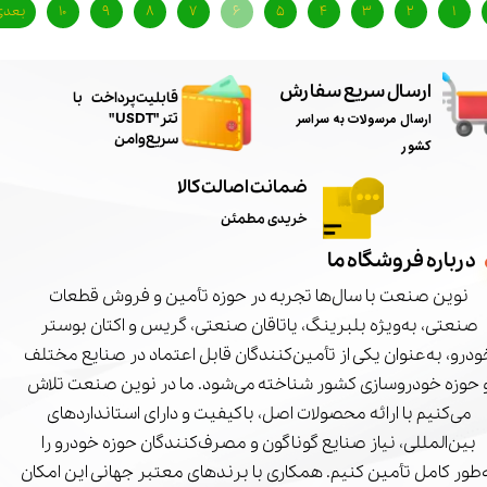
۱
۲
۳
۴
۵
۶
۷
۸
۹
۱۰
بعدی
ارسال سریع سفارش
​قابلیت پرداخت با
ارسال مرسولات به سراسر
تتر"USDT"
سریع و امن
کشور
ضمانت اصالت کالا
خریدی مطمئن
درباره فروشگاه ما
نوین صنعت با سال‌ها تجربه در حوزه تأمین و فروش قطعات
صنعتی، به‌ویژه بلبرینگ، یاتاقان صنعتی، گریس و اکتان بوستر
درو، به‌عنوان یکی از تأمین‌کنندگان قابل اعتماد در صنایع مختلف
 حوزه خودروسازی کشور شناخته می‌شود. ما در نوین صنعت تلاش
می‌کنیم با ارائه محصولات اصل، باکیفیت و دارای استانداردهای
بین‌المللی، نیاز صنایع گوناگون و مصرف‌کنندگان حوزه خودرو را
‌طور کامل تأمین کنیم. همکاری با برندهای معتبر جهانی این امکان