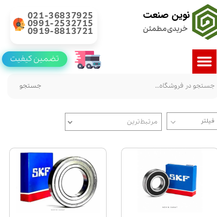
نوین صنعت
021-36837925
0991-2532715
خریدی مطمئن
0919-8813721
تضمین کیفیت
جستجو
مرتبط‌ترین