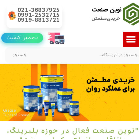
نوین صنعت
021-36837925
0991-2532715
خریدی مطمئن
0919-8813721
تضمین کیفیت
جستجو
Grease
Types of Grease
"​​نوین صنعت فعال در حوزه بلبرینگ،