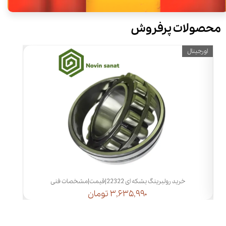
محصولات پرفروش
اورجینال
اورجینا
خرید رولبرینگ بشکه ای 23222|قیمت|مشخصات فنی
۳,۲۷۴,۲۰۰ تومان