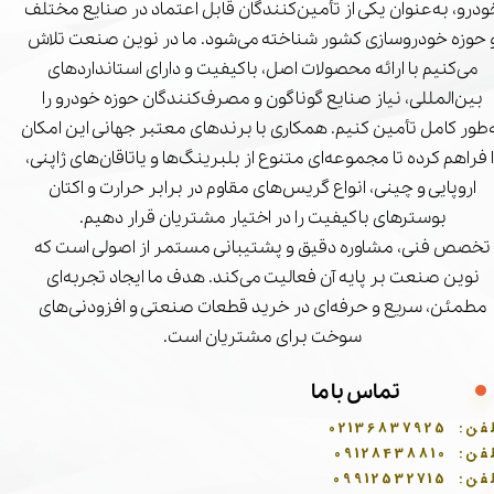
درو، به‌عنوان یکی از تأمین‌کنندگان قابل اعتماد در صنایع مختلف
 حوزه خودروسازی کشور شناخته می‌شود. ما در نوین صنعت تلاش
می‌کنیم با ارائه محصولات اصل، باکیفیت و دارای استانداردهای
بین‌المللی، نیاز صنایع گوناگون و مصرف‌کنندگان حوزه خودرو را
‌طور کامل تأمین کنیم. همکاری با برندهای معتبر جهانی این امکان
ا فراهم کرده تا مجموعه‌ای متنوع از بلبرینگ‌ها و یاتاقان‌های ژاپنی،
اروپایی و چینی، انواع گریس‌های مقاوم در برابر حرارت و اکتان
بوسترهای باکیفیت را در اختیار مشتریان قرار دهیم.
تخصص فنی، مشاوره دقیق و پشتیبانی مستمر از اصولی است که
نوین صنعت بر پایه آن فعالیت می‌کند. هدف ما ایجاد تجربه‌ای
مطمئن، سریع و حرفه‌ای در خرید قطعات صنعتی و افزودنی‌های
سوخت برای مشتریان است.
تماس با ما
فن:
02136837925
فن:
09128438810
فن:
09912532715