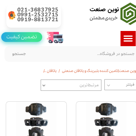
نوین صنعت
021-36837925
0991-2532715
خریدی مطمئن
0919-8813721
تضمین کیفیت
جستجو
وین صنعت|تامین کننده بلبرینگ و یاتاقان صنعتی
یاتاقان
یاتاقان پایه دار(plummer block)
مرتبط‌ترین