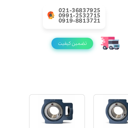
021-36837925
0991-2532715
0919-8813721
تضمین کیفیت