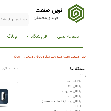
نوین صنعت
خریدی مطمئن
صفحه اصلی
فروشگاه
وبلاگ
نوین صنعت|تامین کننده بلبرینگ و یاتاقان صنعتی
یاتاقان
دسته‌ها
مرتب سازی ب
یاتاقان
یاتاقان ucfl
یاتاقان UCF
یاتاقان سری ucp
یاتاقان ucfc
یاتاقان پایه دار(plummer block)
FYH