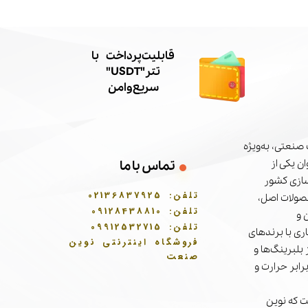
​قابلیت پرداخت با
تتر"USDT"
سریع و امن
صنعتی، به‌ویژه
ن یکی از
تماس با ما
سازی کشور
تلفن:
02136837925
حصولات اصل،
تلفن:
09128438810
 و
تلفن:
09912532715
ری با برندهای
فروشگاه اینترنتی نوین
بلبرینگ‌ها و
صنعت
برابر حرارت و
 که نوین