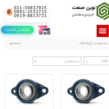
نوین صنعت
021-36837925
0991-2532715
خریدی مطمئن
0919-8813721
تضمین کیفیت
جستجو
مرتبط‌ترین