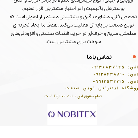
اروپایی و چینی، انواع گریس‌های مقاوم در برابر حرارت و اکتان
بوسترهای باکیفیت را در اختیار مشتریان قرار دهیم.
تخصص فنی، مشاوره دقیق و پشتیبانی مستمر از اصولی است که
نوین صنعت بر پایه آن فعالیت می‌کند. هدف ما ایجاد تجربه‌ای
مطمئن، سریع و حرفه‌ای در خرید قطعات صنعتی و افزودنی‌های
سوخت برای مشتریان است.
تماس با ما
فن:
02136837925
فن:
09128438810
فن:
09912532715
وشگاه اینترنتی نوین صنعت
تمام حقوق این سایت محفوظ است.