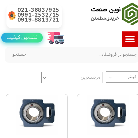
نوین صنعت
021-36837925
0991-2532715
خریدی مطمئن
0919-8813721
تضمین کیفیت
جستجو
مرتبط‌ترین