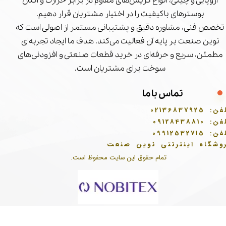
اروپایی و چینی، انواع گریس‌های مقاوم در برابر حرارت و اکتان
بوسترهای باکیفیت را در اختیار مشتریان قرار دهیم.
تخصص فنی، مشاوره دقیق و پشتیبانی مستمر از اصولی است که
نوین صنعت بر پایه آن فعالیت می‌کند. هدف ما ایجاد تجربه‌ای
مطمئن، سریع و حرفه‌ای در خرید قطعات صنعتی و افزودنی‌های
سوخت برای مشتریان است.
تماس با ما
فن:
02136837925
فن:
09128438810
فن:
09912532715
وشگاه اینترنتی نوین صنعت
تمام حقوق این سایت محفوظ است.