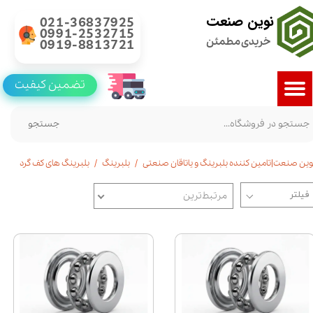
نوین صنعت
021-36837925
0991-2532715
خریدی مطمئن
0919-8813721
تضمین کیفیت
جستجو
وین صنعت|تامین کننده بلبرینگ و یاتاقان صنعتی
بلبرینگ
بلبرینگ های کف گرد
مرتبط‌ترین