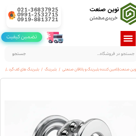
نوین صنعت
021-36837925
0991-2532715
خریدی مطمئن
0919-8813721
تضمین کیفیت
جستجو
وین صنعت|تامین کننده بلبرینگ و یاتاقان صنعتی
بلبرینگ
بلبرینگ های کف گرد
خرید