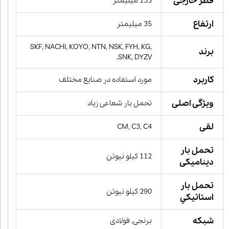
قطر خارجی
135 میلیمتر
ارتفاع
35 میلیمتر
SKF, NACHI, KOYO, NTN, NSK, FYH, KG,
برند
SNK, DYZV,
کاربرد
مورد استفاده در صنایع مختلف
ویژگی اصلی
تحمل بار شعاعی زیاد
لقی
CM, C3, C4
تحمل بار
112 کیلو نیوتن
دینامیکی
تحمل بار
290 کیلو نیوتن
استاتيكي
شبکه
برنجی, فولادی