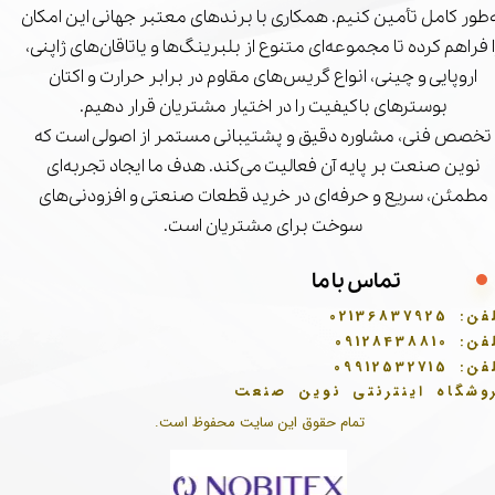
‌طور کامل تأمین کنیم. همکاری با برندهای معتبر جهانی این امکان
ا فراهم کرده تا مجموعه‌ای متنوع از بلبرینگ‌ها و یاتاقان‌های ژاپنی،
اروپایی و چینی، انواع گریس‌های مقاوم در برابر حرارت و اکتان
بوسترهای باکیفیت را در اختیار مشتریان قرار دهیم.
تخصص فنی، مشاوره دقیق و پشتیبانی مستمر از اصولی است که
نوین صنعت بر پایه آن فعالیت می‌کند. هدف ما ایجاد تجربه‌ای
مطمئن، سریع و حرفه‌ای در خرید قطعات صنعتی و افزودنی‌های
سوخت برای مشتریان است.
تماس با ما
فن:
02136837925
فن:
09128438810
فن:
09912532715
وشگاه اینترنتی نوین صنعت
تمام حقوق این سایت محفوظ است.