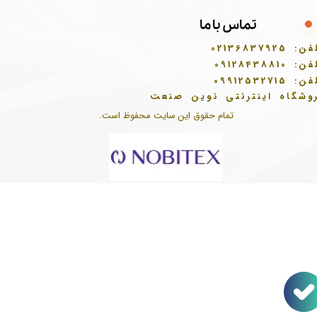
تماس با ما
فن:
02136837925
فن:
09128438810
فن:
09912532715
وشگاه اینترنتی نوین صنعت
تمام حقوق این سایت محفوظ است.