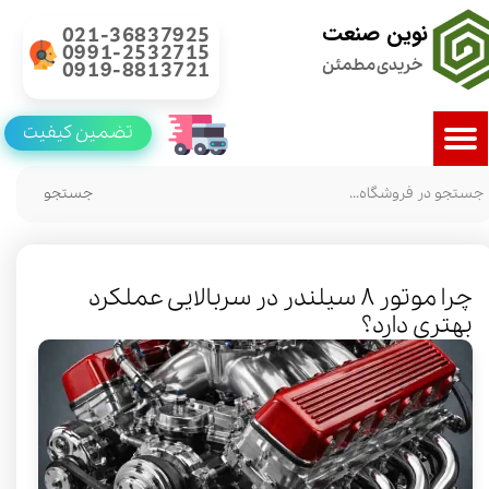
نوین صنعت
021-36837925
0991-2532715
خریدی مطمئن
0919-8813721
تضمین کیفیت
جستجو
چرا موتور ۸ سیلندر در سربالایی عملکرد
بهتری دارد؟