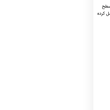
 سطح
مل کرده