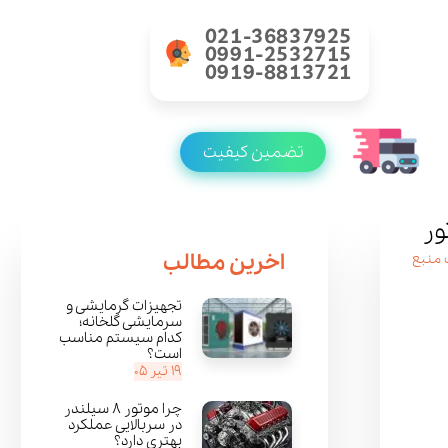
021-36837925
0991-2532715
0919-8813721
تضمین کیفیت
ور
​اخرین مطالب
منبع
تجهیزات گرمایشی و
سرمایشی گلخانه؛
کدام سیستم مناسب
است؟
۱۹ تیر ۰۵
چرا موتور ۸ سیلندر
در سربالایی عملکرد
بهتری دارد؟