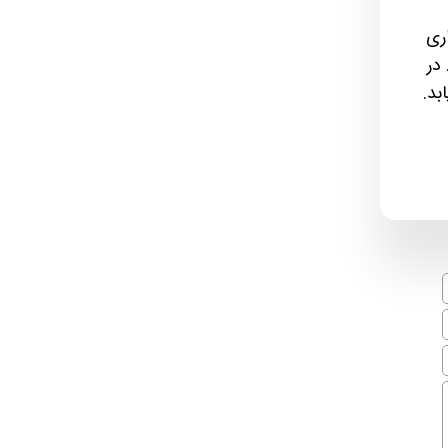
ری
در
بد.