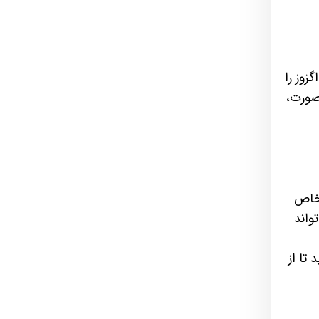
زوز را
 صورت،
 اما شرایط خاص
واند
تا از