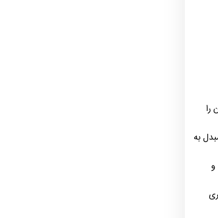
 را
بدل به
و
ری