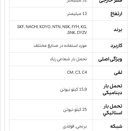
قطر خارجی
32 میلیمتر
ارتفاع
12 میلیمتر
SKF, NACHI, KOYO, NTN, NSK, FYH, KG,
برند
SNK, DYZV,
کاربرد
مورد استفاده در صنایع مختلف
ویژگی اصلی
تحمل بار شعاعی زیاد
لقی
CM, C3, C4
تحمل بار
15.9 کیلو نیوتن
دینامیکی
تحمل بار
25 کیلو نیوتن
استاتيكي
شبکه
برنجی, فولادی