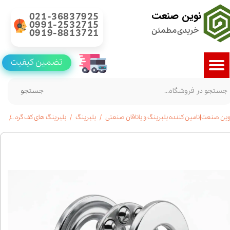
نوین صنعت
021-36837925
0991-2532715
خریدی مطمئن
0919-8813721
تضمین کیفیت
جستجو
وین صنعت|تامین کننده بلبرینگ و یاتاقان صنعتی
بلبرینگ
بلبرینگ های کف گرد
خرید