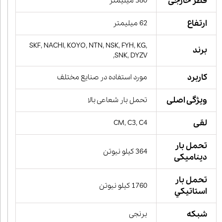
قطر خارجی
380 میلیمتر
ارتفاع
62 میلیمتر
SKF, NACHI, KOYO, NTN, NSK, FYH, KG,
برند
SNK, DYZV,
کاربرد
مورد استفاده در صنایع مختلف
ویژگی اصلی
تحمل بار شعاعی بالا
لقی
CM, C3, C4
تحمل بار
364 کیلو نیوتن
دینامیکی
تحمل بار
1760 کیلو نیوتن
استاتيكي
شبکه
برنجی