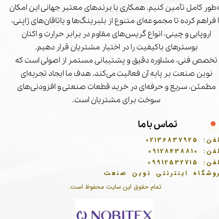
‌طور کامل تأمین کنیم. همکاری با برندهای معتبر جهانی این امکان
ا فراهم کرده تا مجموعه‌ای متنوع از بلبرینگ‌ها و یاتاقان‌های ژاپنی،
اروپایی و چینی، انواع گریس‌های مقاوم در برابر حرارت و اکتان
بوسترهای باکیفیت را در اختیار مشتریان قرار دهیم.
تخصص فنی، مشاوره دقیق و پشتیبانی مستمر از اصولی است که
نوین صنعت بر پایه آن فعالیت می‌کند. هدف ما ایجاد تجربه‌ای
مطمئن، سریع و حرفه‌ای در خرید قطعات صنعتی و افزودنی‌های
سوخت برای مشتریان است.
تماس با ما
فن:
02136837925
فن:
09128438810
فن:
09912532715
وشگاه اینترنتی نوین صنعت
تمام حقوق این سایت محفوظ است.