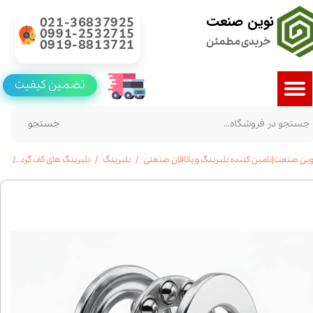
نوین صنعت
021-36837925
0991-2532715
خریدی مطمئن
0919-8813721
تضمین کیفیت
جستجو
وین صنعت|تامین کننده بلبرینگ و یاتاقان صنعتی
بلبرینگ
بلبرینگ های کف گرد
خرید 