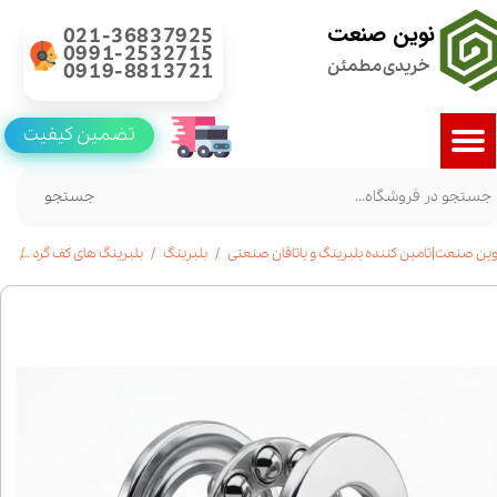
نوین صنعت
021-36837925
0991-2532715
خریدی مطمئن
0919-8813721
تضمین کیفیت
جستجو
وین صنعت|تامین کننده بلبرینگ و یاتاقان صنعتی
بلبرینگ
بلبرینگ های کف گرد
خرید 