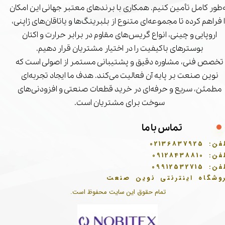
‌طور کامل تأمین کنیم. همکاری با برندهای معتبر جهانی این امکان
ا فراهم کرده تا مجموعه‌ای متنوع از بلبرینگ‌ها و یاتاقان‌های ژاپنی،
اروپایی و چینی، انواع گریس‌های مقاوم در برابر حرارت و اکتان
بوسترهای باکیفیت را در اختیار مشتریان قرار دهیم.
تخصص فنی، مشاوره دقیق و پشتیبانی مستمر از اصولی است که
نوین صنعت بر پایه آن فعالیت می‌کند. هدف ما ایجاد تجربه‌ای
مطمئن، سریع و حرفه‌ای در خرید قطعات صنعتی و افزودنی‌های
سوخت برای مشتریان است.
تماس با ما
فن:
02136837925
فن:
09128438810
فن:
09912532715
وشگاه اینترنتی نوین صنعت
تمام حقوق این سایت محفوظ است.