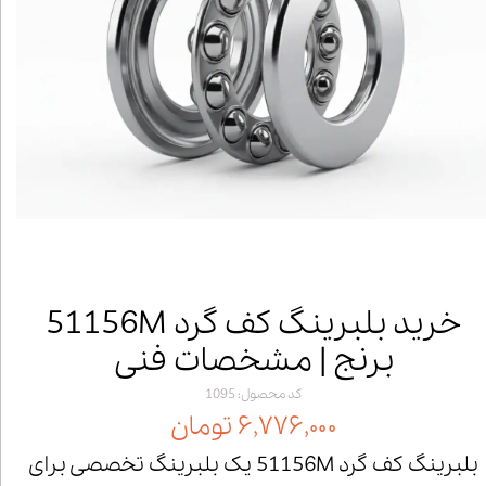
خرید بلبرینگ کف گرد 51156M
برنج | مشخصات فنی
کد محصول: 1095
۶,۷۷۶,۰۰۰ تومان
بلبرینگ کف گرد 51156M یک بلبرینگ تخصصی برای