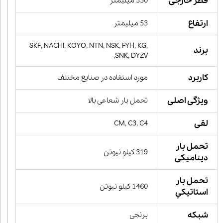
قطر خارجی
350 میلیمتر
ارتفاع
53 میلیمتر
SKF, NACHI, KOYO, NTN, NSK, FYH, KG,
برند
SNK, DYZV,
کاربرد
مورد استفاده در صنایع مختلف
ویژگی اصلی
تحمل بار شعاعی بالا
لقی
CM, C3, C4
تحمل بار
319 کیلو نیوتن
دینامیکی
تحمل بار
1460 کیلو نیوتن
استاتيكي
شبکه
برنجی