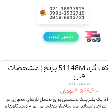
021-36837925
0991-2532715
0919-8813721
تضمین کیفیت
خرید بلبرینگ کف گرد 51148M برنج | مشخصات
فنی
کد محصول: 1093
۴,۵۴۹,۶۰۰ تومان
بلبرینگ کف گرد 51148M یک بلبرینگ تخصصی برای تحمل بارهای محوری در
احی استاندارد و ساختار مقاوم، در انواع دستگاه‌ها و