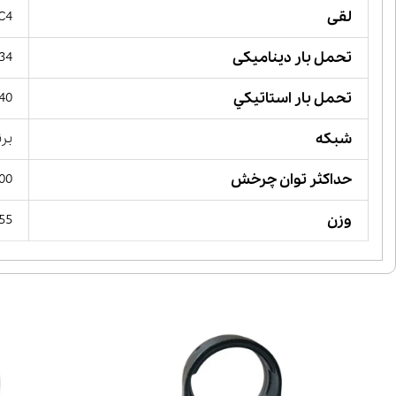
لقی
 C4
تحمل بار دینامیکی
234 کیلو 
تحمل بار استاتيكي
1040 کی
شبکه
بر
حداکثر توان چرخش
 RPM
وزن
7.55 کی