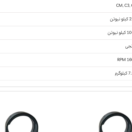
CM, C3,
نیوتن
لو نیوتن
نجی
1600
لوگرم