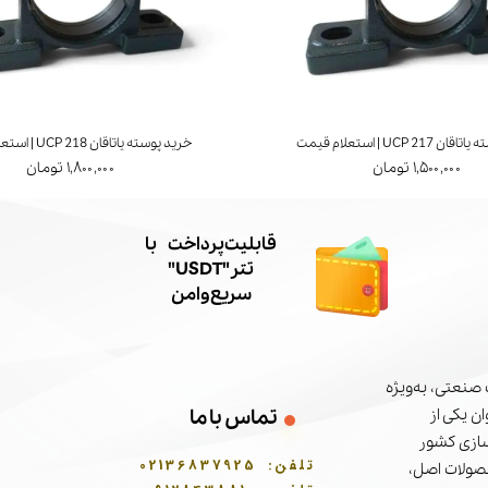
UCP 21 | استعلام قیمت
خرید پوسته یاتاقان UCP 218 | استعلام قیمت
۱,۵۰۰,۰۰۰ تومان
۱,۸۰۰,۰۰۰ تومان
​قابلیت پرداخت با
تتر"USDT"
سریع و امن
صنعتی، به‌ویژه
تماس با ما
ن یکی از
سازی کشور
تلفن:
02136837925
حصولات اصل،