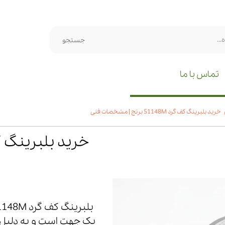
جستجو
تماس با ما
خرید بلبرینگ کف گرد 51148M برنج | مشخصات فنی
یک جهت است و به دلیل طر