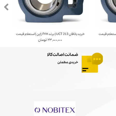
خرید یاتاقان UCT 213 | برند FYH ژاپن | استعلام قیمت
خرید ی
۲۳,۰۰۰,۰۰۰ تومان
ضمانت اصالت کالا
خریدی مطمئن