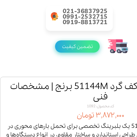
021-36837925
0991-2532715
0919-8813721
تضمین کیفیت
خرید بلبرینگ کف گرد 51144M برنج | مشخصات
فنی
کد محصول: 1092
۳,۸۷۲,۰۰۰ تومان
بلبرینگ کف گرد 51144M یک بلبرینگ تخصصی برای تحمل بارهای محوری در
احی استاندارد و ساختار مقاوم، در انواع دستگاه‌ها و