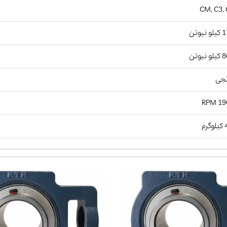
CM, C3,
نیوتن
نیوتن
نجی
1900
رم