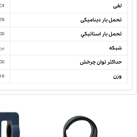
لقی
 C4
تحمل بار دینامیکی
178 کیلو 
تحمل بار استاتيكي
800 کیلو 
شبکه
بر
حداکثر توان چرخش
 RPM
وزن
4.6 کیلوگ