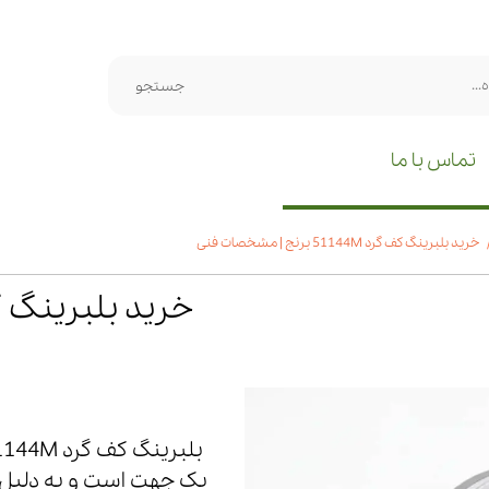
جستجو
تماس با ما
خرید بلبرینگ کف گرد 51144M برنج | مشخصات فنی
یک جهت است و به دلیل طر