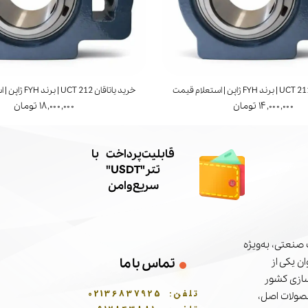
خرید یاتاقان UCT 212 | برند FYH ژاپن | استعلام قیمت
۱۴,۰۰۰,۰۰۰ تومان
۱۸,۰۰۰,۰۰۰ تومان
​قابلیت پرداخت با
تتر"USDT"
سریع و امن
صنعتی، به‌ویژه
ن یکی از
تماس با ما
سازی کشور
تلفن:
02136837925
حصولات اصل،