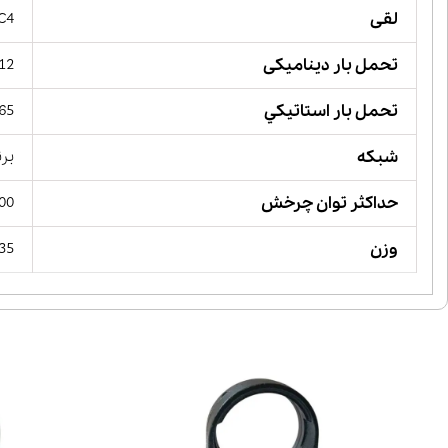
لقی
 C4
تحمل بار دینامیکی
112 کیلو 
تحمل بار استاتيكي
465 کیلو 
شبکه
بر
حداکثر توان چرخش
 RPM
وزن
2.35 کی