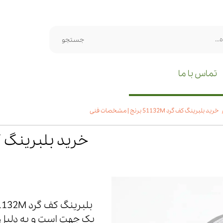
جستجو
تماس با ما
خرید بلبرینگ کف گرد 51132M برنج | مشخصات فنی
یک جهت است و به دلیل طر