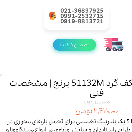
021-36837925
0991-2532715
0919-8813721
تضمین کیفیت
خرید بلبرینگ کف گرد 51132M برنج | مشخصات
فنی
کد محصول: 1087
۲,۴۲۰,۰۰۰ تومان
بلبرینگ کف گرد 51132M یک بلبرینگ تخصصی برای تحمل بارهای محوری در
احی استاندارد و ساختار مقاوم، در انواع دستگاه‌ها و