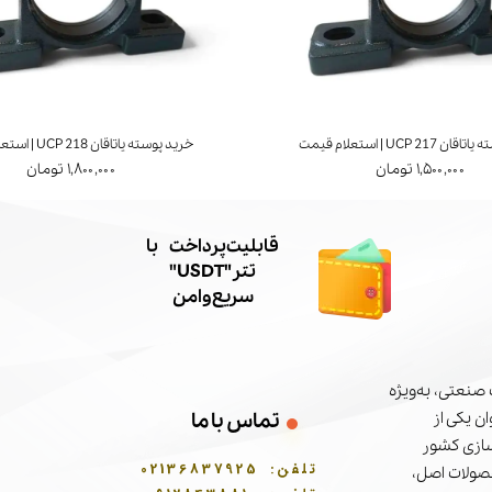
UCP 21 | استعلام قیمت
خرید پوسته یاتاقان UCP 218 | استعلام قیمت
۱,۵۰۰,۰۰۰ تومان
۱,۸۰۰,۰۰۰ تومان
​قابلیت پرداخت با
تتر"USDT"
سریع و امن
صنعتی، به‌ویژه
تماس با ما
ن یکی از
سازی کشور
تلفن:
02136837925
حصولات اصل،