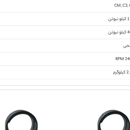
CM, C3,
نیوتن
نیوتن
نجی
2400
لوگرم