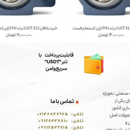
خرید یاتاقان UCT 212 | برند FYH ژاپن | استعلام قیمت
۱۴,۰۰۰,۰۰۰ تومان
۱۸,۰۰۰,۰۰۰ تومان
​قابلیت پرداخت با
تتر"USDT"
سریع و امن
صنعتی، به‌ویژه
ن یکی از
تماس با ما
سازی کشور
تلفن:
02136837925
حصولات اصل،
تلفن:
09128438810
 و
تلفن:
09912532715
ری با برندهای