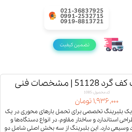
021-36837925
0991-2532715
0919-8813721
تضمین کیفیت
51 | مشخصات فنی
کد محصول: 1085
۱,۹۳۶,۰۰۰ تومان
لبرینگ کف گرد 51128 یک بلبرینگ تخصصی برای تحمل بارهای محوری در یک
حی استاندارد و ساختار مقاوم، در انواع دستگاه‌ها و
د وسیعی دارد. این بلبرینگ از سه بخش اصلی شامل دو