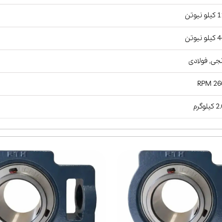
نیوتن
نیوتن
جی, فولادی
2600
لوگرم