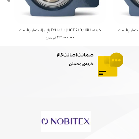
خرید یاتاقان UCT 213 | برند FYH ژاپن | استعلام قیمت
خرید ی
۲۳,۰۰۰,۰۰۰ تومان
ضمانت اصالت کالا
خریدی مطمئن