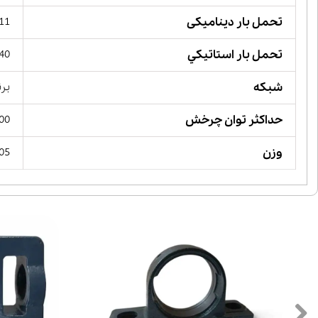
تحمل بار دینامیکی
111 کیلو 
تحمل بار استاتيكي
440 کیلو 
شبکه
برن
حداکثر توان چرخش
 RPM
وزن
2.05 کی