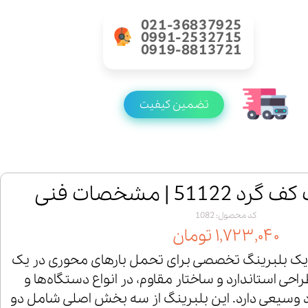
021-36837925
0991-2532715
0919-8813721
تضمین کیفیت
51 | مشخصات فنی
کد محصول: 1082
۱,۷۲۳,۰۴۰ تومان
لبرینگ کف گرد 51122 یک بلبرینگ تخصصی برای تحمل بارهای محوری در یک
حی استاندارد و ساختار مقاوم، در انواع دستگاه‌ها و
د وسیعی دارد. این بلبرینگ از سه بخش اصلی شامل دو