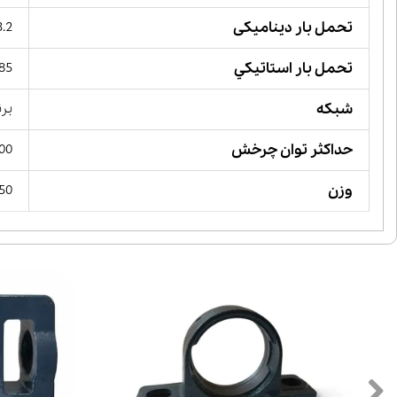
تحمل بار دینامیکی
83.2 کیل
تحمل بار استاتيكي
285 کیلو 
شبکه
برن
حداکثر توان چرخش
 RPM
وزن
1050