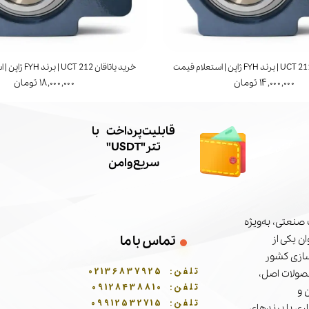
خرید یاتاقان UCT 212 | برند FYH ژاپن | استعلام قیمت
۱۴,۰۰۰,۰۰۰ تومان
۱۸,۰۰۰,۰۰۰ تومان
​قابلیت پرداخت با
تتر"USDT"
سریع و امن
صنعتی، به‌ویژه
ن یکی از
تماس با ما
سازی کشور
تلفن:
02136837925
حصولات اصل،
تلفن:
09128438810
 و
تلفن:
09912532715
ری با برندهای