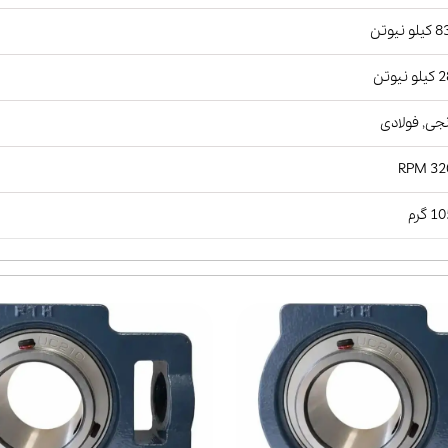
و نیوتن
نیوتن
جی, فولادی
3200
 گرم