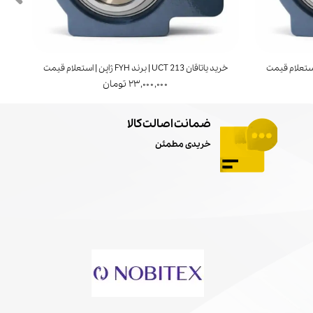
خرید یاتاقان UCT 213 | برند FYH ژاپن | استعلام قیمت
خرید ی
۲۳,۰۰۰,۰۰۰ تومان
ضمانت اصالت کالا
خریدی مطمئن