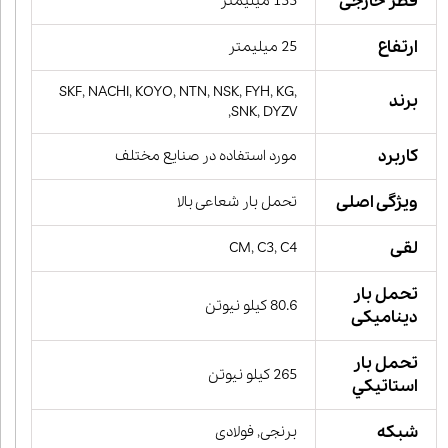
قطر خارجی
135 میلیمتر
ارتفاع
25 میلیمتر
SKF, NACHI, KOYO, NTN, NSK, FYH, KG,
برند
SNK, DYZV,
کاربرد
مورد استفاده در صنایع مختلف
ویژگی اصلی
تحمل بار شعاعی بالا
لقی
CM, C3, C4
تحمل بار
80.6 کیلو نیوتن
دینامیکی
تحمل بار
265 کیلو نیوتن
استاتيكي
شبکه
برنجی, فولادی