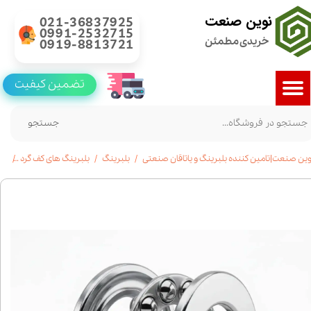
نوین صنعت
021-36837925
0991-2532715
خریدی مطمئن
0919-8813721
تضمین کیفیت
جستجو
وین صنعت|تامین کننده بلبرینگ و یاتاقان صنعتی
بلبرینگ
بلبرینگ های کف گرد
خرید