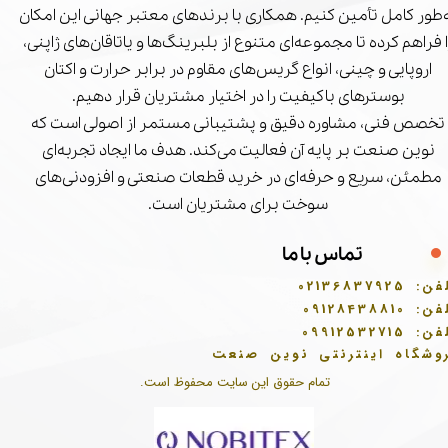
‌طور کامل تأمین کنیم. همکاری با برندهای معتبر جهانی این امکان
ا فراهم کرده تا مجموعه‌ای متنوع از بلبرینگ‌ها و یاتاقان‌های ژاپنی،
اروپایی و چینی، انواع گریس‌های مقاوم در برابر حرارت و اکتان
بوسترهای باکیفیت را در اختیار مشتریان قرار دهیم.
تخصص فنی، مشاوره دقیق و پشتیبانی مستمر از اصولی است که
نوین صنعت بر پایه آن فعالیت می‌کند. هدف ما ایجاد تجربه‌ای
مطمئن، سریع و حرفه‌ای در خرید قطعات صنعتی و افزودنی‌های
سوخت برای مشتریان است.
تماس با ما
فن:
02136837925
فن:
09128438810
فن:
09912532715
وشگاه اینترنتی نوین صنعت
تمام حقوق این سایت محفوظ است.