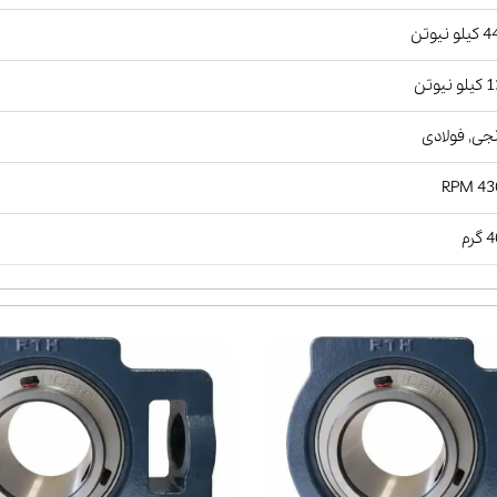
و نیوتن
نیوتن
جی, فولادی
4300
رم