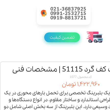
021-36837925
0991-2532715
0919-8813721
تضمین کیفیت
51 | مشخصات فنی
کد محصول: 1077
۱,۴۲۲,۹۶۰ تومان
لبرینگ کف گرد 51115 یک بلبرینگ تخصصی برای تحمل بارهای محوری در یک
حی استاندارد و ساختار مقاوم، در انواع دستگاه‌ها و
د وسیعی دارد. این بلبرینگ از سه بخش اصلی شامل دو