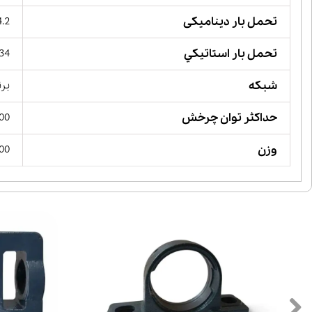
تحمل بار دینامیکی
44.2 کیل
تحمل بار استاتيكي
134 کیلو 
شبکه
برن
حداکثر توان چرخش
 RPM
وزن
400 گ