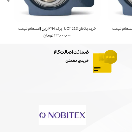
خرید یاتاقان UCT 213 | برند FYH ژاپن | استعلام قیمت
خرید ی
۲۳,۰۰۰,۰۰۰ تومان
ضمانت اصالت کالا
خریدی مطمئن