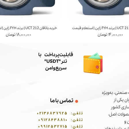
خرید یاتاقان UCT 212 | برند FYH ژاپن | استعلام قیمت
۱۴,۰۰۰,۰۰۰ تومان
۱۸,۰۰۰,۰۰۰ تومان
​قابلیت پرداخت با
تتر"USDT"
سریع و امن
صنعتی، به‌ویژه
ن یکی از
تماس با ما
سازی کشور
تلفن:
02136837925
حصولات اصل،
تلفن:
09128438810
 و
تلفن:
09912532715
ری با برندهای