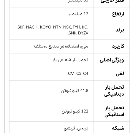
قطر خارجی
85 میلیمتر
ارتفاع
17 میلیمتر
SKF, NACHI, KOYO, NTN, NSK, FYH, KG,
برند
SNK, DYZV,
کاربرد
مورد استفاده در صنایع مختلف
ویژگی اصلی
تحمل بار شعاعی بالا
لقی
CM, C3, C4
تحمل بار
41.6 کیلو نیوتن
دینامیکی
تحمل بار
122 کیلو نیوتن
استاتيكي
شبکه
برنجی, فولادی