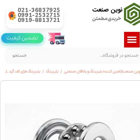
نوین صنعت
021-36837925
0991-2532715
خریدی مطمئن
0919-8813721
تضمین کیفیت
جستجو
وین صنعت|تامین کننده بلبرینگ و یاتاقان صنعتی
بلبرینگ
بلبرینگ های کف گرد
خرید