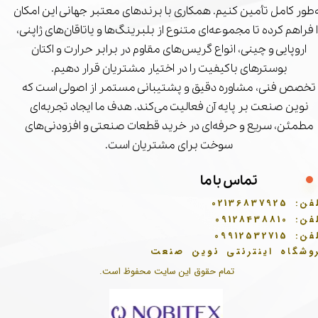
‌طور کامل تأمین کنیم. همکاری با برندهای معتبر جهانی این امکان
ا فراهم کرده تا مجموعه‌ای متنوع از بلبرینگ‌ها و یاتاقان‌های ژاپنی،
اروپایی و چینی، انواع گریس‌های مقاوم در برابر حرارت و اکتان
بوسترهای باکیفیت را در اختیار مشتریان قرار دهیم.
تخصص فنی، مشاوره دقیق و پشتیبانی مستمر از اصولی است که
نوین صنعت بر پایه آن فعالیت می‌کند. هدف ما ایجاد تجربه‌ای
مطمئن، سریع و حرفه‌ای در خرید قطعات صنعتی و افزودنی‌های
سوخت برای مشتریان است.
تماس با ما
فن:
02136837925
فن:
09128438810
فن:
09912532715
وشگاه اینترنتی نوین صنعت
تمام حقوق این سایت محفوظ است.