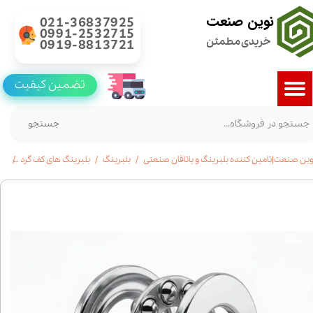
نوین صنعت
021-36837925
0991-2532715
خریدی مطمئن
0919-8813721
تضمین کیفیت
جستجو
وین صنعت|تامین کننده بلبرینگ و یاتاقان صنعتی
بلبرینگ
بلبرینگ های کف گرد
خرید