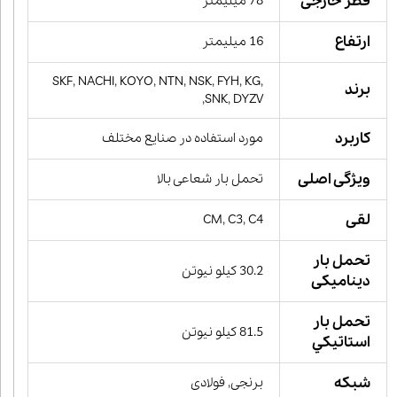
قطر خارجی
78 میلیمتر
ارتفاع
16 میلیمتر
SKF, NACHI, KOYO, NTN, NSK, FYH, KG,
برند
SNK, DYZV,
کاربرد
مورد استفاده در صنایع مختلف
ویژگی اصلی
تحمل بار شعاعی بالا
لقی
CM, C3, C4
تحمل بار
30.2 کیلو نیوتن
دینامیکی
تحمل بار
81.5 کیلو نیوتن
استاتيكي
شبکه
برنجی, فولادی