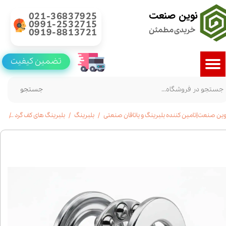
نوین صنعت
021-36837925
0991-2532715
خریدی مطمئن
0919-8813721
تضمین کیفیت
جستجو
وین صنعت|تامین کننده بلبرینگ و یاتاقان صنعتی
بلبرینگ
بلبرینگ های کف گرد
خرید