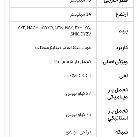
قطر خارجی
70 میلیمتر
ارتفاع
14 میلیمتر
SKF, NACHI, KOYO, NTN, NSK, FYH, KG,
برند
SNK, DYZV,
کاربرد
مورد استفاده در صنایع مختلف
ویژگی اصلی
تحمل بار شعاعی بالا
لقی
CM, C3, C4
تحمل بار
27 کیلو نیوتن
دینامیکی
تحمل بار
75 کیلو نیوتن
استاتيكي
شبکه
برنجی, فولادی