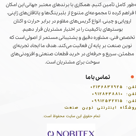
‌طور کامل تأمین کنیم. همکاری با برندهای معتبر جهانی این امکان
ا فراهم کرده تا مجموعه‌ای متنوع از بلبرینگ‌ها و یاتاقان‌های ژاپنی،
اروپایی و چینی، انواع گریس‌های مقاوم در برابر حرارت و اکتان
بوسترهای باکیفیت را در اختیار مشتریان قرار دهیم.
تخصص فنی، مشاوره دقیق و پشتیبانی مستمر از اصولی است که
نوین صنعت بر پایه آن فعالیت می‌کند. هدف ما ایجاد تجربه‌ای
مطمئن، سریع و حرفه‌ای در خرید قطعات صنعتی و افزودنی‌های
سوخت برای مشتریان است.
تماس با ما
فن:
02136837925
فن:
09128438810
فن:
09912532715
وشگاه اینترنتی نوین صنعت
تمام حقوق این سایت محفوظ است.