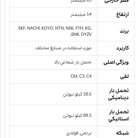
قطر خارجی
65 میلیمتر
ارتفاع
14 میلیمتر
SKF, NACHI, KOYO, NTN, NSK, FYH, KG,
برند
SNK, DYZV,
کاربرد
مورد استفاده در صنایع مختلف
ویژگی اصلی
تحمل بار شعاعی بالا
لقی
CM, C3, C4
تحمل بار
26.5 کیلو نیوتن
دینامیکی
تحمل بار
69.5 کیلو نیوتن
استاتيكي
شبکه
برنجی, فولادی