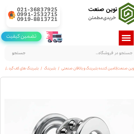
نوین صنعت
021-36837925
0991-2532715
خریدی مطمئن
0919-8813721
تضمین کیفیت
جستجو
وین صنعت|تامین کننده بلبرینگ و یاتاقان صنعتی
بلبرینگ
بلبرینگ های کف گرد
خرید