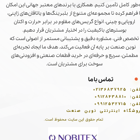
‌طور کامل تأمین کنیم. همکاری با برندهای معتبر جهانی این امکان
ا فراهم کرده تا مجموعه‌ای متنوع از بلبرینگ‌ها و یاتاقان‌های ژاپنی،
اروپایی و چینی، انواع گریس‌های مقاوم در برابر حرارت و اکتان
بوسترهای باکیفیت را در اختیار مشتریان قرار دهیم.
تخصص فنی، مشاوره دقیق و پشتیبانی مستمر از اصولی است که
نوین صنعت بر پایه آن فعالیت می‌کند. هدف ما ایجاد تجربه‌ای
مطمئن، سریع و حرفه‌ای در خرید قطعات صنعتی و افزودنی‌های
سوخت برای مشتریان است.
تماس با ما
فن:
02136837925
فن:
09128438810
فن:
09912532715
وشگاه اینترنتی نوین صنعت
تمام حقوق این سایت محفوظ است.