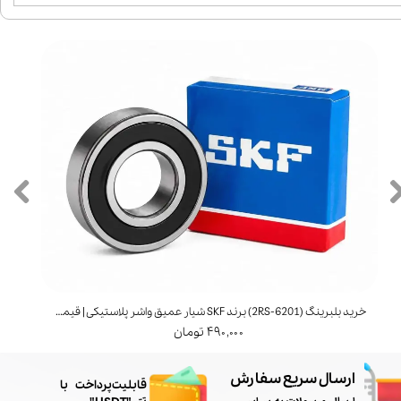
خرید بلبرینگ (6201‑2RS) برند SKF شیار عمیق واشر پلاستیکی | قیمت و مشخصات
خرید بل
۴۹۰,۰۰۰ تومان
ارسال سریع سفارش
​قابلیت پرداخت با