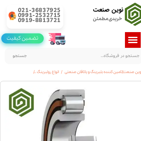
نوین صنعت
021-36837925
0991-2532715
خریدی مطمئن
0919-8813721
تضمین کیفیت
جستجو
وین صنعت|تامین کننده بلبرینگ و یاتاقان صنعتی
انواع رولبرینگ
رولبرینگ استوانه ای