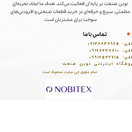
نوین صنعت بر پایه آن فعالیت می‌کند. هدف ما ایجاد تجربه‌ای
مطمئن، سریع و حرفه‌ای در خرید قطعات صنعتی و افزودنی‌های
سوخت برای مشتریان است.
تماس با ما
فن:
02136837925
فن:
09128438810
فن:
09912532715
وشگاه اینترنتی نوین صنعت
تمام حقوق این سایت محفوظ است.