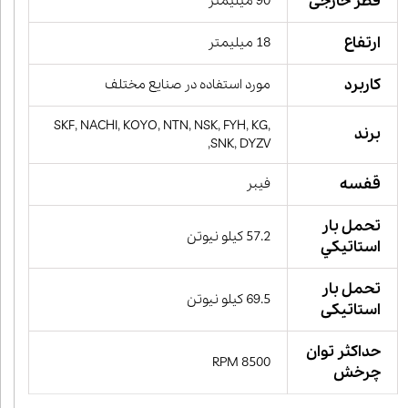
قطر خارجی
90 میلیمتر
ارتفاع
18 میلیمتر
کاربرد
مورد استفاده در صنایع مختلف
SKF, NACHI, KOYO, NTN, NSK, FYH, KG,
برند
SNK, DYZV,
قفسه
فیبر
تحمل بار
57.2 کیلو نیوتن
استاتيكي
تحمل بار
69.5 کیلو نیوتن
استاتیکی
حداکثر توان
8500 RPM
چرخش