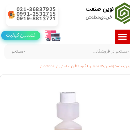
نوین صنعت
021-36837925
0991-2532715
خریدی مطمئن
0919-8813721
تضمین کیفیت
جستجو
وین صنعت|تامین کننده بلبرینگ و یاتاقان صنعتی
octane
خرید مکمل سوخت سوپرمیوم وینز حجم 250 م