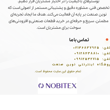
بوسترهای باکیفیت را در اختیار مشتریان قرار دهیم.
تخصص فنی، مشاوره دقیق و پشتیبانی مستمر از اصولی است که
نوین صنعت بر پایه آن فعالیت می‌کند. هدف ما ایجاد تجربه‌ای
مطمئن، سریع و حرفه‌ای در خرید قطعات صنعتی و افزودنی‌های
سوخت برای مشتریان است.
تماس با ما
فن:
02136837925
فن:
09128438810
فن:
09912532715
وشگاه اینترنتی نوین صنعت
تمام حقوق این سایت محفوظ است.