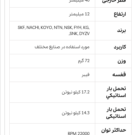
قطر خارجی
40 میلیمتر
ارتفاع
12 میلیمتر
SKF, NACHI, KOYO, NTN, NSK, FYH, KG,
برند
SNK, DYZV,
کاربرد
مورد استفاده در صنایع مختلف
وزن
72 گرم
قفسه
فیبر
تحمل بار
17.2 کیلو نیوتن
استاتيكي
تحمل بار
14.3 کیلو نیوتن
استاتیکی
حداکثر توان
22000 RPM