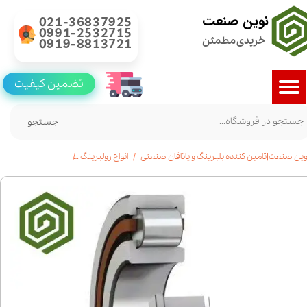
نوین صنعت
021-36837925
0991-2532715
خریدی مطمئن
0919-8813721
تضمین کیفیت
جستجو
وین صنعت|تامین کننده بلبرینگ و یاتاقان صنعتی
انواع رولبرینگ
رولبرینگ استوانه ای