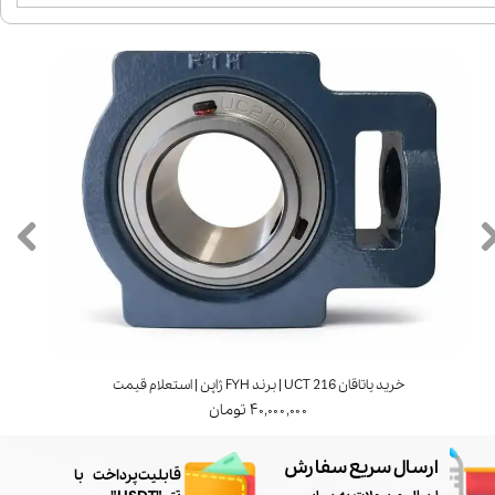
خرید یاتاقان UCT 216 | برند FYH ژاپن | استعلام قیمت
۴۰,۰۰۰,۰۰۰ تومان
ارسال سریع سفارش
​قابلیت پرداخت با