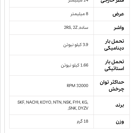
قطر خارجی
24 میلیمتر
عرض
8 میلیمتر
واشر
ساده, 2RS, 2Z
تحمل بار
3.9 کیلو نیوتن
دینامیکی
تحمل بار
1.66 کیلو نیوتن
استاتیکی
حداکثر توان
32000 RPM
چرخش
SKF, NACHI, KOYO, NTN, NSK, FYH, KG,
برند
SNK, DYZV,
وزن
18 گرم