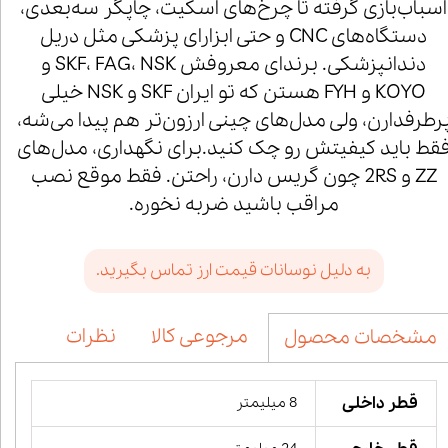
اسباب‌بازی گرفته تا چرخ‌های اسکیت، چاپگر سه‌بعدی،
دستگاه‌های CNC و حتی ابزارای پزشکی مثل دریل
دندانپزشکی. برندای معروفش SKF، FAG، NSK و
KOYO و FYH هستن که تو ایران SKF و NSK خیلی
رطرفدارن، ولی مدل‌های چینی ارزون‌تر هم پیدا می‌شه،
قط باید کیفیتش رو چک کنید.برای نگهداری، مدل‌های
ZZ و 2RS چون گریس دارن، راحتن. فقط موقع نصب
مراقب باشید ضربه نخوره.
به دلیل نوسانات قیمت ارز تماس بگیرید.
مرجوعی کالا
نظرات
مشخصات محصول
قطر داخلی
8 میلیمتر