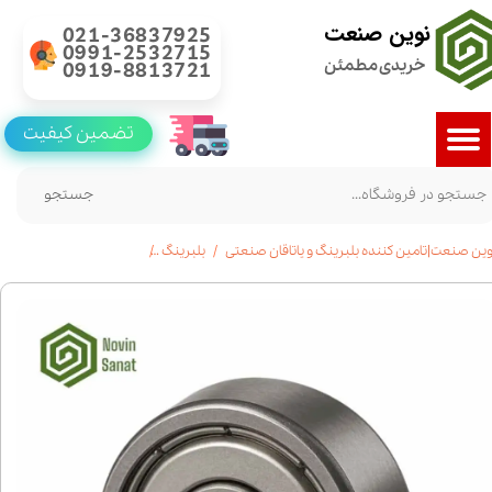
نوین صنعت
021-36837925
0991-2532715
خریدی مطمئن
0919-8813721
تضمین کیفیت
جستجو
وین صنعت|تامین کننده بلبرینگ و یاتاقان صنعتی
بلبرینگ
بلبرینگ 628 واشر فلزی|مینیاتوری|استعلام قیمت