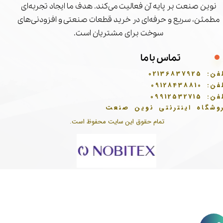
نوین صنعت بر پایه آن فعالیت می‌کند. هدف ما ایجاد تجربه‌ای
مطمئن، سریع و حرفه‌ای در خرید قطعات صنعتی و افزودنی‌های
سوخت برای مشتریان است.
تماس با ما
فن:
02136837925
فن:
09128438810
فن:
09912532715
وشگاه اینترنتی نوین صنعت
تمام حقوق این سایت محفوظ است.