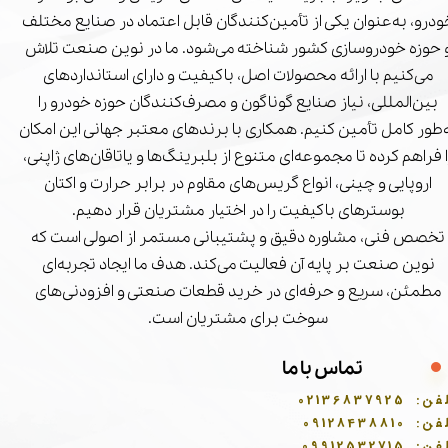
درو، به‌عنوان یکی از تأمین‌کنندگان قابل اعتماد در صنایع مختلف
 حوزه خودروسازی کشور شناخته می‌شود. ما در نوین صنعت تلاش
می‌کنیم با ارائه محصولات اصل، باکیفیت و دارای استانداردهای
بین‌المللی، نیاز صنایع گوناگون و مصرف‌کنندگان حوزه خودرو را
‌طور کامل تأمین کنیم. همکاری با برندهای معتبر جهانی این امکان
ا فراهم کرده تا مجموعه‌ای متنوع از بلبرینگ‌ها و یاتاقان‌های ژاپنی،
اروپایی و چینی، انواع گریس‌های مقاوم در برابر حرارت و اکتان
بوسترهای باکیفیت را در اختیار مشتریان قرار دهیم.
تخصص فنی، مشاوره دقیق و پشتیبانی مستمر از اصولی است که
نوین صنعت بر پایه آن فعالیت می‌کند. هدف ما ایجاد تجربه‌ای
مطمئن، سریع و حرفه‌ای در خرید قطعات صنعتی و افزودنی‌های
سوخت برای مشتریان است.
تماس با ما
فن:
02136837925
فن:
09128438810
فن:
09912532715