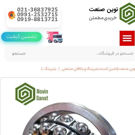
نوین صنعت
021-36837925
0991-2532715
خریدی مطمئن
0919-8813721
تضمین کیفیت
جستجو
وین صنعت|تامین کننده بلبرینگ و یاتاقان صنعتی
بلبرینگ
بلبرینگ های خود تنظیم