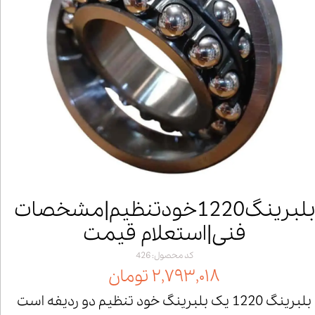
بلبرینگ1220خودتنظیم|مشخصات
فنی|استعلام قیمت
کد محصول: 426
۲,۷۹۳,۰۱۸ تومان
بلبرینگ 1220 یک بلبرینگ خود تنظیم دو ردیفه است