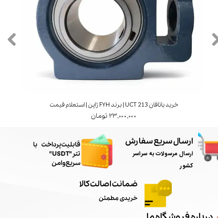
خرید یاتاقان UCT 213 | برند FYH ژاپن | استعلام قیمت
۲۳,۰۰۰,۰۰۰ تومان
ارسال سریع سفارش
​قابلیت پرداخت با
ارسال مرسولات به سراسر
تتر"USDT"
سریع و امن
کشور
ضمانت اصالت کالا
خریدی مطمئن
درباره فروشگاه ما