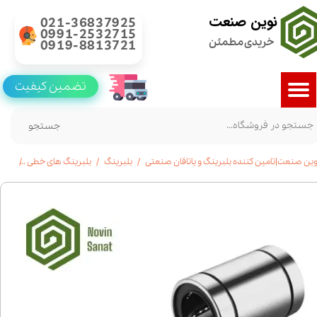
نوین صنعت
021-36837925
0991-2532715
خریدی مطمئن
0919-8813721
تضمین کیفیت
جستجو
وین صنعت|تامین کننده بلبرینگ و یاتاقان صنعتی
بلبرینگ
بلبرینگ های خطی
خرید و 