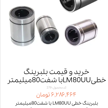
خرید و قیمت بلبرینگ
خطیLM80UUبا شفت80میلیمتر
کد محصول: 279
۶,۲۸۶,۴۶۴ تومان
بلبرینگ خطی LM80UU با شفت80میلیمتر