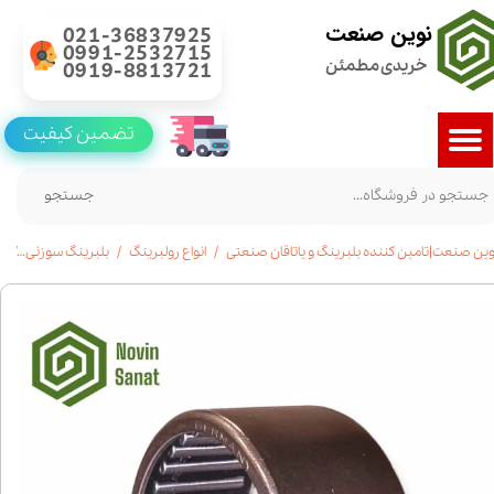
نوین صنعت
021-36837925
0991-2532715
خریدی مطمئن
0919-8813721
تضمین کیفیت
جستجو
وین صنعت|تامین کننده بلبرینگ و یاتاقان صنعتی
انواع رولبرینگ
بلبرینگ سوزنی
خری