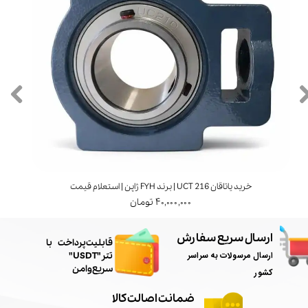
خرید یاتاقان UCT 216 | برند FYH ژاپن | استعلام قیمت
۴۰,۰۰۰,۰۰۰ تومان
ارسال سریع سفارش
​قابلیت پرداخت با
ارسال مرسولات به سراسر
تتر"USDT"
سریع و امن
کشور
ضمانت اصالت کالا