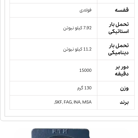
قفسه
فولادی
تحمل بار
7.92 کیلو نیوتن
استاتیکی
تحمل بار
11.2 کیلو نیوتن
دینامیکی
دور بر
15000
دقیقه
وزن
130 گرم
برند
SKF, FAG, INA, MSA,