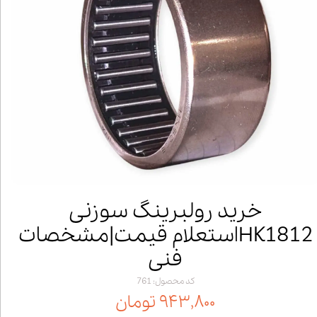
خرید رولبرینگ سوزنی
HK1812استعلام قیمت|مشخصات
فنی
کد محصول: 761
۹۴۳,۸۰۰ تومان