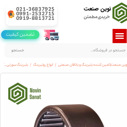
نوین صنعت
021-36837925
0991-2532715
خریدی مطمئن
0919-8813721
تضمین کیفیت
جستجو
وین صنعت|تامین کننده بلبرینگ و یاتاقان صنعتی
انواع رولبرینگ
بلبرینگ سوزنی
خری