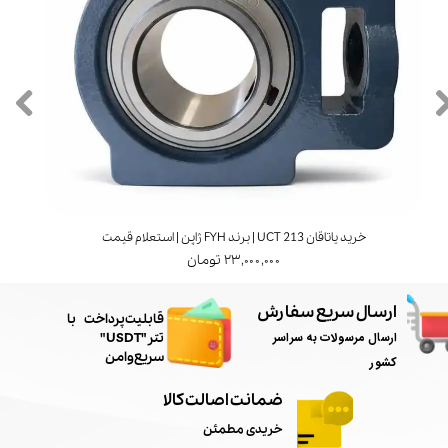
خرید یاتاقان UCT 213 | برند FYH ژاپن | استعلام قیمت
۲۳,۰۰۰,۰۰۰ تومان
ارسال سریع سفارش
​قابلیت پرداخت با
ارسال مرسولات به سراسر
تتر"USDT"
سریع و امن
کشور
ضمانت اصالت کالا
خریدی مطمئن