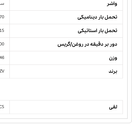
واشر
ساده, 
تحمل بار دینامیکی
26.70 ک
تحمل بار استاتیکی
15 کیلو نیوت
دور بر دقیقه در روغن/گریس
00
وزن
346 گ
برند
ZV,
لقی
 C5