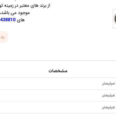
از برند های معتبر در زمینه
موجود می باشد،ج
های
438810
به 
مشخصات
ر
ر
ر