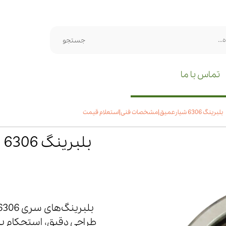
جستجو
تماس با ما
بلبرینگ 6306 شیارعمیق|مشخصات فنی|استعلام قیمت
ب
طراحی دقیق، استحکام با