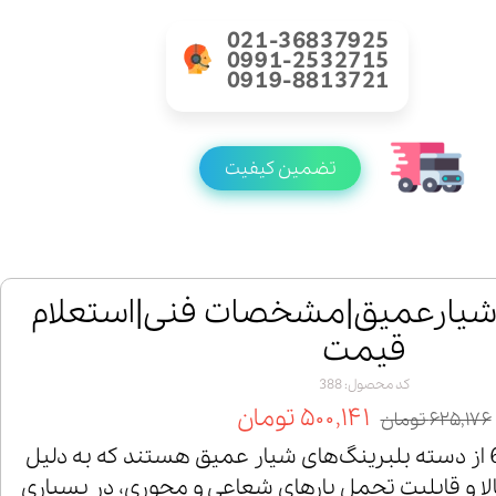
021-36837925
0991-2532715
0919-8813721
تضمین کیفیت
لبرینگ 6306 شیارعمیق|مشخصات فنی|استعلام
قیمت
کد محصول: 388
۵۰۰,۱۴۱ تومان
۶۲۵,۱۷۶ تومان
بلبرینگ‌های سری 6306 از دسته بلبرینگ‌های شیار عمیق هستند که به دلیل
لا و قابلیت تحمل بارهای شعاعی و محوری، در بسیاری