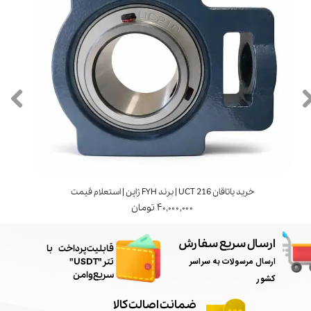
خرید یاتاقان UCT 216 | برند FYH ژاپن | استعلام قیمت
۴۰,۰۰۰,۰۰۰ تومان
ارسال سریع سفارش
​قابلیت پرداخت با
ارسال مرسولات به سراسر
تتر"USDT"
سریع و امن
کشور
ضمانت اصالت کالا