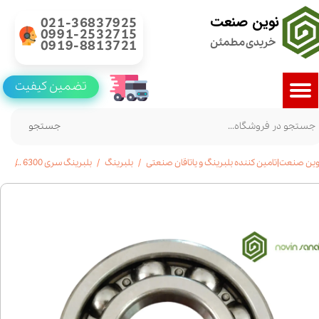
نوین صنعت
021-36837925
0991-2532715
خریدی مطمئن
0919-8813721
تضمین کیفیت
جستجو
وین صنعت|تامین کننده بلبرینگ و یاتاقان صنعتی
بلبرینگ
بلبرینگ سری 6300
بلبرینگ 6300 شی