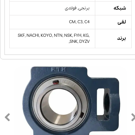
شبکه
برنجی, فولادی
لقی
CM, C3, C4
SKF, NACHI, KOYO, NTN, NSK, FYH, KG,
برند
SNK, DYZV,