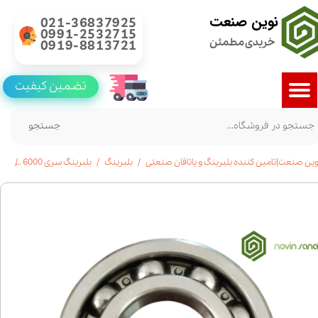
نوین صنعت
021-36837925
0991-2532715
خریدی مطمئن
0919-8813721
تضمین کیفیت
جستجو
وین صنعت|تامین کننده بلبرینگ و یاتاقان صنعتی
بلبرینگ
بلبرینگ سری 6000
بلبرینگ 6024 شی