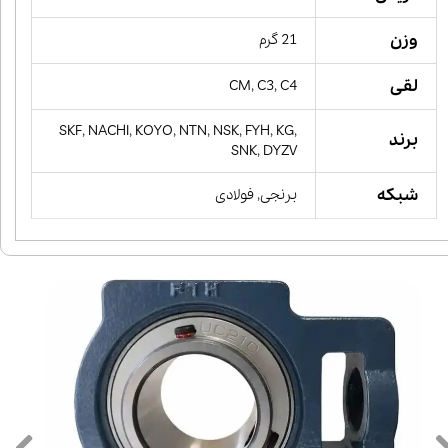
وزن
21 گرم
لقی
CM, C3, C4
SKF, NACHI, KOYO, NTN, NSK, FYH, KG,
برند
SNK, DYZV
شبکه
برنجی, فولادی