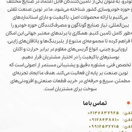
درو، به‌عنوان یکی از تأمین‌کنندگان قابل اعتماد در صنایع مختلف
 حوزه خودروسازی کشور شناخته می‌شود. ما در نوین صنعت تلاش
می‌کنیم با ارائه محصولات اصل، باکیفیت و دارای استانداردهای
بین‌المللی، نیاز صنایع گوناگون و مصرف‌کنندگان حوزه خودرو را
‌طور کامل تأمین کنیم. همکاری با برندهای معتبر جهانی این امکان
ا فراهم کرده تا مجموعه‌ای متنوع از بلبرینگ‌ها و یاتاقان‌های ژاپنی،
اروپایی و چینی، انواع گریس‌های مقاوم در برابر حرارت و اکتان
بوسترهای باکیفیت را در اختیار مشتریان قرار دهیم.
تخصص فنی، مشاوره دقیق و پشتیبانی مستمر از اصولی است که
نوین صنعت بر پایه آن فعالیت می‌کند. هدف ما ایجاد تجربه‌ای
مطمئن، سریع و حرفه‌ای در خرید قطعات صنعتی و افزودنی‌های
سوخت برای مشتریان است.
تماس با ما
فن:
02136837925
فن:
09128438810
فن:
09912532715