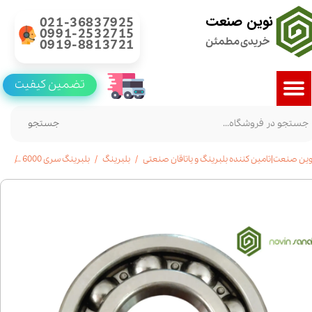
نوین صنعت
021-36837925
0991-2532715
خریدی مطمئن
0919-8813721
تضمین کیفیت
جستجو
وین صنعت|تامین کننده بلبرینگ و یاتاقان صنعتی
بلبرینگ
بلبرینگ سری 6000
بلبرینگ6001شیارع