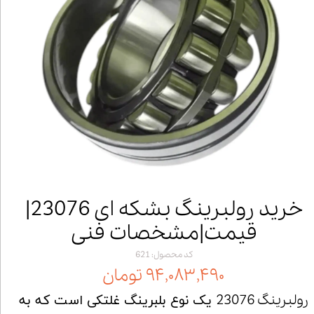
خرید رولبرینگ بشکه ای 23076|
قیمت|مشخصات فنی
کد محصول: 621
۹۴,۰۸۳,۴۹۰ تومان
رولبرینگ 23076
یک نوع بلبرینگ غلتکی است که به