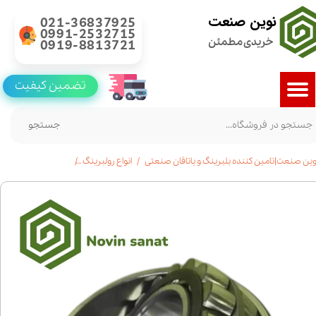
نوین صنعت
021-36837925
0991-2532715
خریدی مطمئن
0919-8813721
تضمین کیفیت
جستجو
وین صنعت|تامین کننده بلبرینگ و یاتاقان صنعتی
انواع رولبرینگ
خرید رولبرینگ بشکه ای 23076|قیمت|مشخ