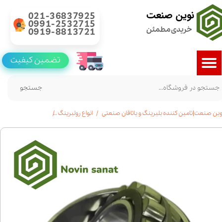
نوین صنعت
021-36837925
0991-2532715
خریدی مطمئن
0919-8813721
تضمین کیفیت
جستجو
وین صنعت|تامین کننده بلبرینگ و یاتاقان صنعتی
انواع رولبرینگ
خرید رولبرینگ بشکه ای 23072|قیمت|مشخ