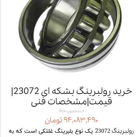
خرید رولبرینگ بشکه ای 23072|
قیمت|مشخصات فنی
کد محصول: 604
۹۴,۰۸۳,۴۹۰ تومان
رولبرینگ 2
3072 یک نوع بلبرینگ غلتکی است که به