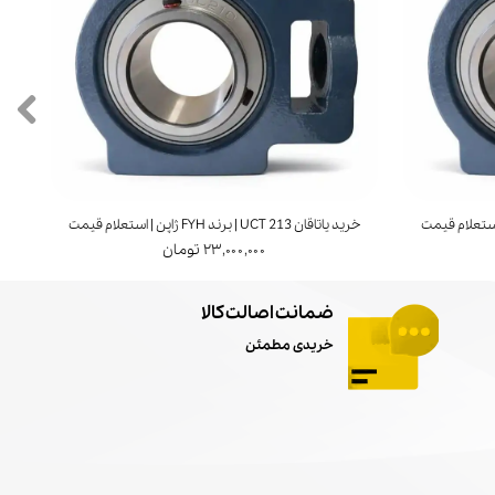
خرید یاتاقان UCT 213 | برند FYH ژاپن | استعلام قیمت
خرید ی
۲۳,۰۰۰,۰۰۰ تومان
ضمانت اصالت کالا
خریدی مطمئن