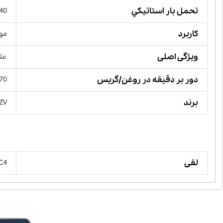
تحمل بار استاتيكي
6540 کی
کاربرد
مور
ویژگی اصلی
علا
دور بر دقیقه در روغن/گریس
70
برند
ZV,
لقی
 C4