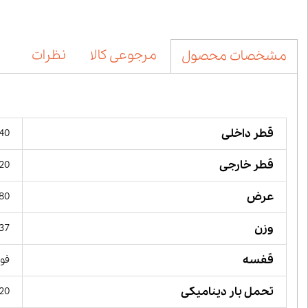
مرجوعی کالا
نظرات
مشخصات محصول
قطر داخلی
340 میل
قطر خارجی
520 میل
عرض
180 میل
وزن
137 کیل
قفسه
فول
تحمل بار دینامیکی
3820 کی