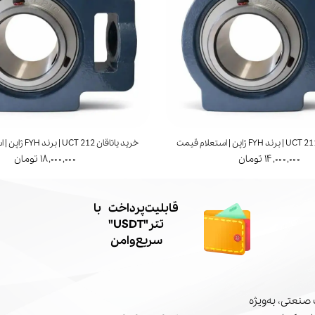
خرید یاتاقان UCT 212 | برند FYH ژاپن | استعلام قیمت
۱۴,۰۰۰,۰۰۰ تومان
۱۸,۰۰۰,۰۰۰ تومان
​قابلیت پرداخت با
تتر"USDT"
سریع و امن
صنعتی، به‌ویژه