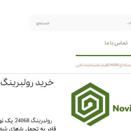
جستجو
تماس با ما
یمت|مشخصات فنی
رولبرینگ 2
4068 ی
ی شعا
قادر به تحمل بارها