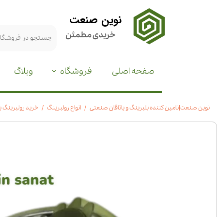
نوین صنعت
خریدی مطمئن
صفحه اصلی
فروشگاه
وبلاگ
نوین صنعت|تامین کننده بلبرینگ و یاتاقان صنعتی
انواع رولبرینگ
خرید رولبرینگ بشکه ای 24068|ق