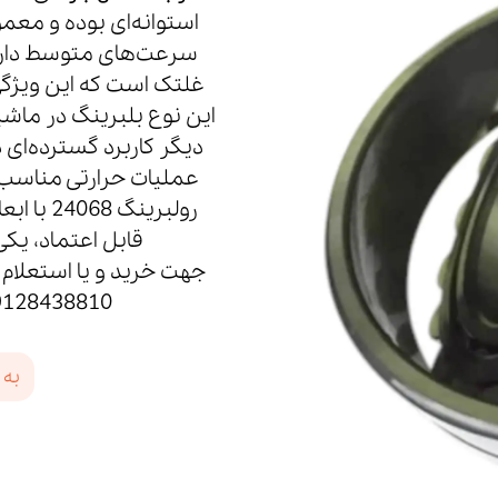
استوانه‌ای بوده و معمول
غلتک است که این ویژگی
این نوع بلبرینگ در ماش
دیگر کاربرد گسترده‌ای د
عملیات حرارتی مناسب س
رولبرینگ
قابل اعتماد، یک
جهت خرید و یا استعلام ق
09128438810 و 09912532715 تماس حاصل ف
به 