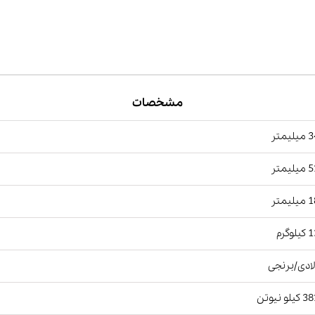
مشخصات
یمتر
یمتر
یمتر
وگرم
ادی/برنجی
لو نیوتن