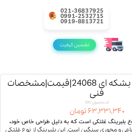
021-36837925
0991-2532715
0919-8813721
تضمین کیفیت
خرید رولبرینگ بشکه ای 24068|قیمت|مشخصات
فنی
کد محصول: 591
۶۳,۳۳۱,۳۴۰ تومان
ک نوع بلبرینگ غلتکی است که به دلیل طراحی خاص خود،
عی و محوری سنگین است. این بلبرینگ از نوع غلتکی