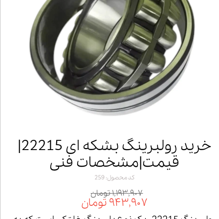
خرید رولبرینگ بشکه ای 22215|
قیمت|مشخصات فنی
کد محصول: 259
۱,۱۹۳,۹۰۷ تومان
۹۴۳,۹۰۷ تومان