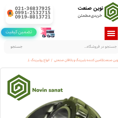
نوین صنعت
021-36837925
0991-2532715
خریدی مطمئن
0919-8813721
تضمین کیفیت
جستجو
وین صنعت|تامین کننده بلبرینگ و یاتاقان صنعتی
انواع رولبرینگ
خرید رولبرینگ بشکه ای 22215|قیمت|مشخ