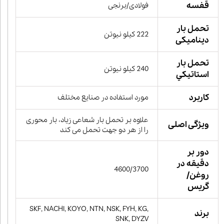
قفسه
فولادی/برنجی
تحمل بار
222 کیلو نیوتن
دینامیکی
تحمل بار
240 کیلو نیوتن
استاتيكي
کاربرد
مورد استفاده در صنایع مختلف
علاوه بر تحمل بار شعاعی زیاد، بار محوری
ویژگی اصلی
را از هر دو جهت تحمل می کند
دور بر
دقیقه در
4600/3700
روغن/
گریس
SKF, NACHI, KOYO, NTN, NSK, FYH, KG,
برند
SNK, DYZV