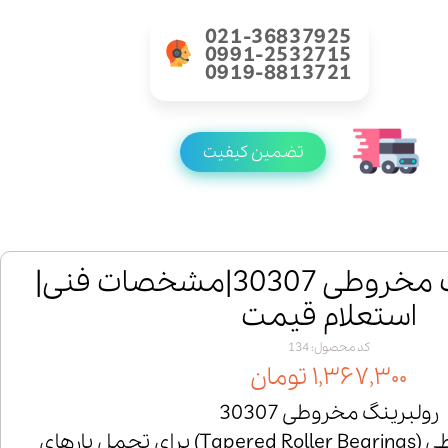
021-36837925
0991-2532715
0919-8813721
تضمین کیفیت
خرید رولبرینگ مخروطی 30307|مشخصات فنی|
استعلام قیمت
کد محصول: 134
۱,۳۶۷,۳۰۰ تومان
رولبرینگ مخروطی 30307
رولبرینگ‌های مخروطی (Tapered Roller Bearings) برای تحمل بارهای