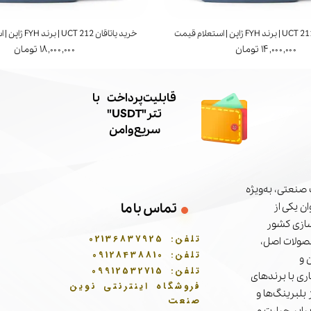
خرید یاتاقان UCT 212 | برند FYH ژاپن | استعلام قیمت
۱۴,۰۰۰,۰۰۰ تومان
۱۸,۰۰۰,۰۰۰ تومان
​قابلیت پرداخت با
تتر"USDT"
سریع و امن
صنعتی، به‌ویژه
ن یکی از
تماس با ما
سازی کشور
تلفن:
02136837925
حصولات اصل،
تلفن:
09128438810
 و
تلفن:
09912532715
ری با برندهای
فروشگاه اینترنتی نوین
بلبرینگ‌ها و
صنعت
برابر حرارت و