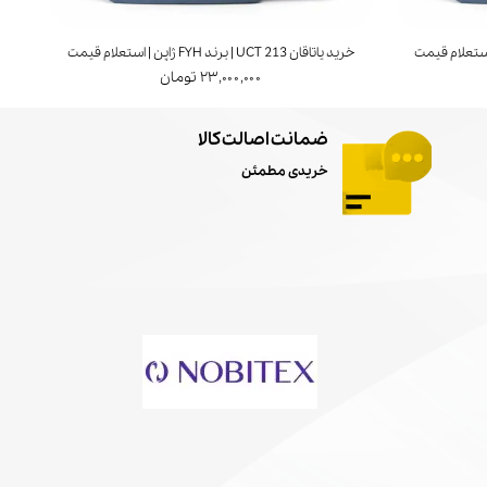
خرید یاتاقان UCT 213 | برند FYH ژاپن | استعلام قیمت
خرید ی
۲۳,۰۰۰,۰۰۰ تومان
ضمانت اصالت کالا
خریدی مطمئن