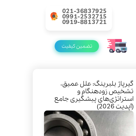
021-36837925
0991-2532715
0919-8813721
تضمین کیفیت
گیرپاژ بلبرینگ: علل عمیق،
تشخیص زودهنگام و
استراتژی‌های پیشگیری جامع
(آپدیت 2026)