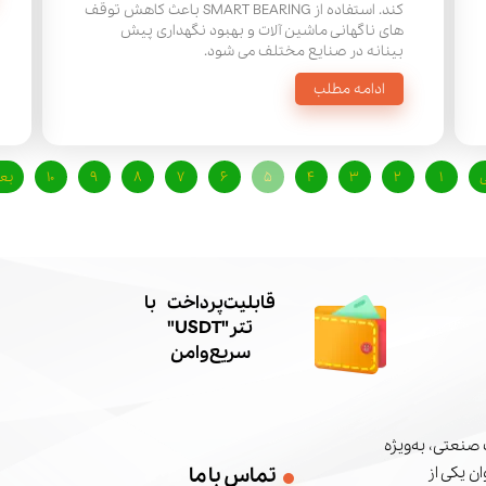
کند. استفاده از SMART BEARING باعث کاهش توقف
های ناگهانی ماشین آلات و بهبود نگهداری پیش
بینانه در صنایع مختلف می شود.
ادامه مطلب
ی
۱
۲
۳
۴
۵
۶
۷
۸
۹
۱۰
بع
​قابلیت پرداخت با
تتر"USDT"
سریع و امن
صنعتی، به‌ویژه
تماس با ما
ن یکی از