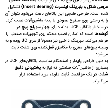
مربعی شکل
و
بلبرینگ اینسرت (Insert Bearing)
تشکیل
شده است. طراحی فلنجی این یاتاقان باعث می‌شود بتوان آن
را به راحتی روی سطوح عمودی یا بدنه ماشین‌آلات نصب کرد.
در ساختار یاتاقان UCF، بدنه دارای
چهار سوراخ پیچ در
گوشه‌ها
است که امکان نصب محکم روی تجهیزات صنعتی را
فراهم می‌کند. بلبرینگ داخلی نیز معمولاً از سری
UC
بوده و به
وسیله پیچ‌های مغزی یا مکانیزم قفل‌کننده روی شفت ثابت
می‌شود.
به دلیل طراحی پایدار و استحکام مناسب، یاتاقان‌های UCF در
بسیاری از ماشین‌آلات صنعتی که نیاز به
پشتیبانی دقیق
شفت در یک موقعیت ثابت
دارند، مورد استفاده قرار
می‌گیرند.