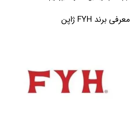
معرفی برند FYH ژاپن