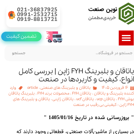
نوین صنعت
021-36837925
0991-2532715
خریدی مطمئن
0919-8813721
تضمین کیفیت
جستجو
یاتاقان و بلبرینگ FYH ژاپن | بررسی کامل
انواع، کیفیت و کاربردها در صنعت
۱۶ فروردین ۱۴۰۵
یاتاقان و بلبرینگ های صنعتی
،
article
وارد
کننده بلبرینگ و یاتاقان
،
یاتاقان FYH
،
محصولات برند FYH
،
بلبرینگ یاتاقان
بوش FYH
،
یاتاقان ucp
،
یاتاقان ucf
،
یاتاقان ژاپنی
،
یاتاقان و بلبرینگ های
FYH ژاپن : کیفیتی بی رقیب در صنعت
" بروزرسانی شده در تاریخ 1405/01/16 "
در بسیاری از ماشین‌آلات صنعتی، قطعاتی وجود دارند که