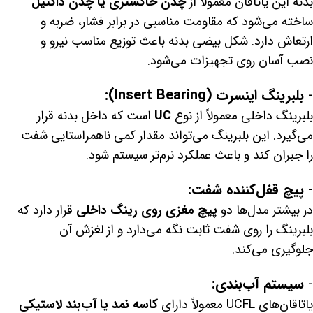
بدنه این یاتاقان معمولاً از
چدن خاکستری یا چدن داکتیل
ساخته می‌شود که مقاومت مناسبی در برابر فشار، ضربه و
ارتعاش دارد. شکل بیضی بدنه باعث توزیع مناسب نیرو و
نصب آسان روی تجهیزات می‌شود.
-
بلبرینگ اینسرت (Insert Bearing):
بلبرینگ داخلی معمولاً از نوع
UC
است که داخل بدنه قرار
می‌گیرد. این بلبرینگ می‌تواند مقدار کمی ناهمراستایی شفت
را جبران کند و باعث عملکرد نرم‌تر سیستم شود.
-
پیچ قفل‌کننده شفت:
در بیشتر مدل‌ها دو
پیچ مغزی روی رینگ داخلی
قرار دارد که
بلبرینگ را روی شفت ثابت نگه می‌دارد و از لغزش آن
جلوگیری می‌کند.
-
سیستم آب‌بندی:
یاتاقان‌های UCFL معمولاً دارای
کاسه نمد یا آب‌بند لاستیکی