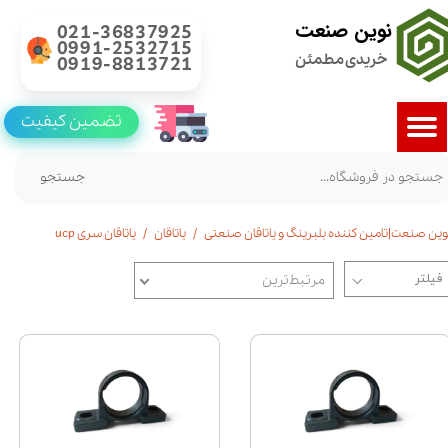
نوین صنعت
021-36837925
0991-2532715
خریدی مطمئن
0919-8813721
تضمین کیفیت
جستجو
وین صنعت|تامین کننده بلبرینگ و یاتاقان صنعتی
یاتاقان
یاتاقان سری ucp
مرتبط‌ترین