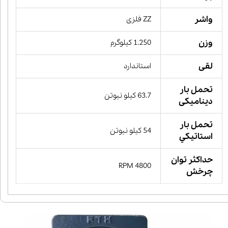
واشر
ZZ فلزی
وزن
1.250 کیلوگرم
لقی
استاندارد
تحمل بار
63.7 کیلو نیوتن
دینامیکی
تحمل بار
54 کیلو نیوتن
استاتيكي
حداکثر توان
4800 RPM
چرخش