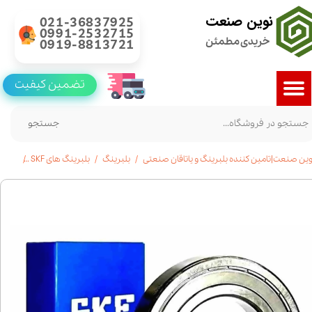
نوین صنعت
021-36837925
0991-2532715
خریدی مطمئن
0919-8813721
تضمین کیفیت
جستجو
وین صنعت|تامین کننده بلبرینگ و یاتاقان صنعتی
بلبرینگ
بلبرینگ های SKF
خرید بلبرینگ 6019 SKF شیا