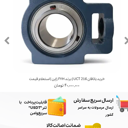
خرید یاتاقان UCT 216 | برند FYH ژاپن | استعلام قیمت
۴۰,۰۰۰,۰۰۰ تومان
ارسال سریع سفارش
​قابلیت پرداخت با
ارسال مرسولات به سراسر
تتر"USDT"
سریع و امن
کشور
ضمانت اصالت کالا