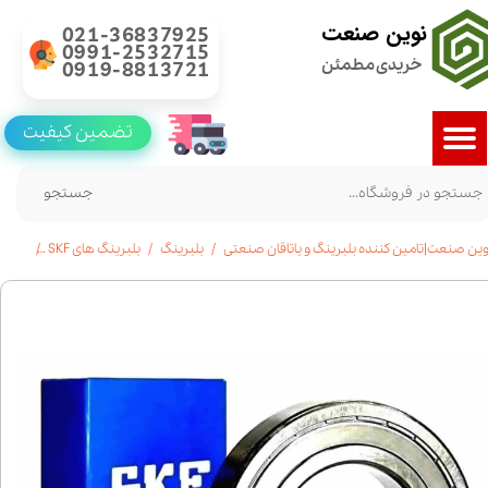
نوین صنعت
021-36837925
0991-2532715
خریدی مطمئن
0919-8813721
تضمین کیفیت
جستجو
وین صنعت|تامین کننده بلبرینگ و یاتاقان صنعتی
بلبرینگ
بلبرینگ های SKF
خرید بلبرینگ 6017 SKF شیا