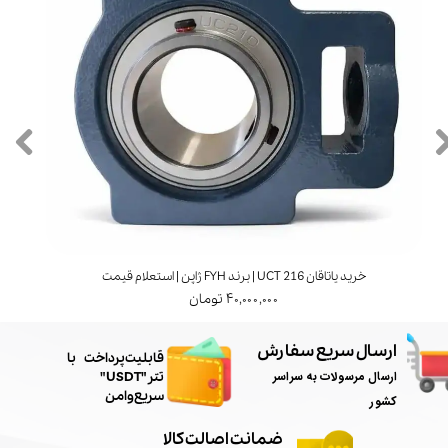
خرید یاتاقان UCT 216 | برند FYH ژاپن | استعلام قیمت
۴۰,۰۰۰,۰۰۰ تومان
ارسال سریع سفارش
​قابلیت پرداخت با
ارسال مرسولات به سراسر
تتر"USDT"
سریع و امن
کشور
ضمانت اصالت کالا