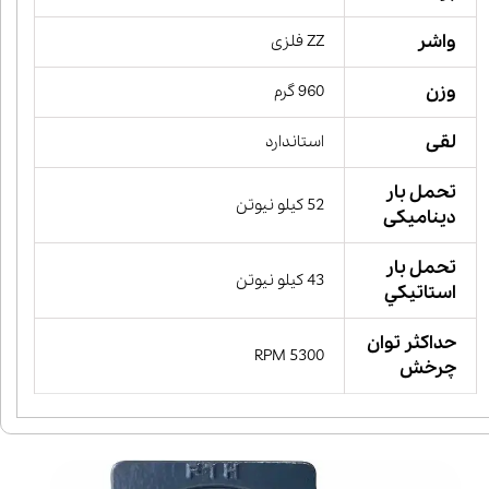
واشر
ZZ فلزی
وزن
960 گرم
لقی
استاندارد
تحمل بار
52 کیلو نیوتن
دینامیکی
تحمل بار
43 کیلو نیوتن
استاتيكي
حداکثر توان
5300 RPM
چرخش