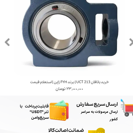
خرید یاتاقان UCT 213 | برند FYH ژاپن | استعلام قیمت
۲۳,۰۰۰,۰۰۰ تومان
ارسال سریع سفارش
​قابلیت پرداخت با
ارسال مرسولات به سراسر
تتر"USDT"
سریع و امن
کشور
ضمانت اصالت کالا