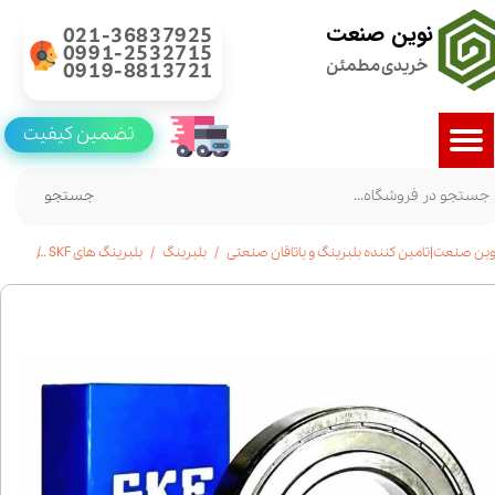
نوین صنعت
021-36837925
0991-2532715
خریدی مطمئن
0919-8813721
تضمین کیفیت
جستجو
وین صنعت|تامین کننده بلبرینگ و یاتاقان صنعتی
بلبرینگ
بلبرینگ های SKF
خرید بلبرینگ 6012 SKF شیا