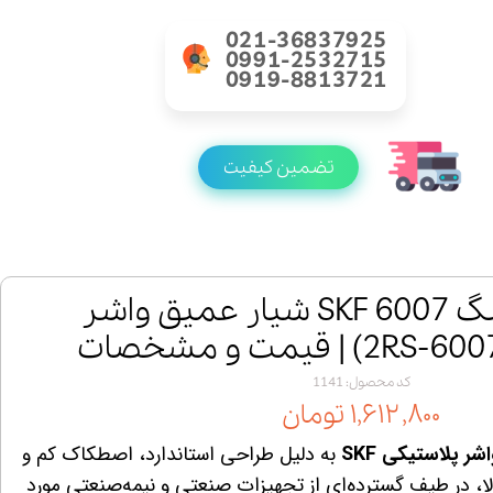
021-36837925
0991-2532715
0919-8813721
تضمین کیفیت
خرید بلبرینگ 6007 SKF شیار عمیق واشر
کد محصول: 1141
۱,۶۱۲,۸۰۰ تومان
به دلیل طراحی استاندارد، اصطکاک کم و
الا، در طیف گسترده‌ای از تجهیزات صنعتی و نیمه‌صنعتی مورد