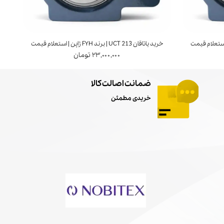
خرید یاتاقان UCT 213 | برند FYH ژاپن | استعلام قیمت
خرید ی
۲۳,۰۰۰,۰۰۰ تومان
ضمانت اصالت کالا
خریدی مطمئن