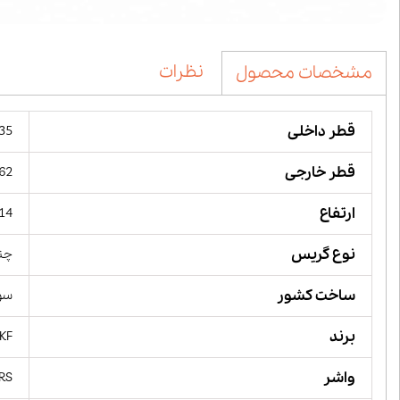
نظرات
مشخصات محصول
قطر داخلی
35 میلیمت
قطر خارجی
62 میلیمت
ارتفاع
14 میلیمت
نوع گریس
چن
ساخت کشور
سو
برند
KF
واشر
2RS پلا