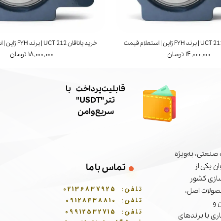
خرید یاتاقان UCT 212 | برند FYH ژاپن | استعلام قیمت
۱۴,۰۰۰,۰۰۰ تومان
۱۸,۰۰۰,۰۰۰ تومان
​قابلیت پرداخت با
تتر"USDT"
سریع و امن
صنعتی، به‌ویژه
ن یکی از
تماس با ما
سازی کشور
تلفن:
02136837925
حصولات اصل،
تلفن:
09128438810
 و
تلفن:
09912532715
ری با برندهای