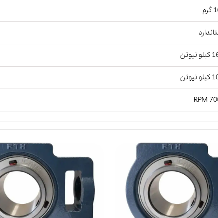
رم
اندارد
و نیوتن
و نیوتن
7000