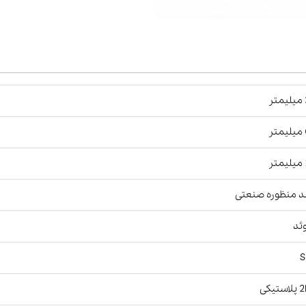
ر
ر
ر
د منظوره صنعتی
ئد
S
ستیکی