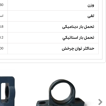
وزن
160 گ
لقی
است
تحمل بار دینامیکی
16.8 کیل
تحمل بار استاتيكي
10.2 کیل
حداکثر توان چرخش
 RPM