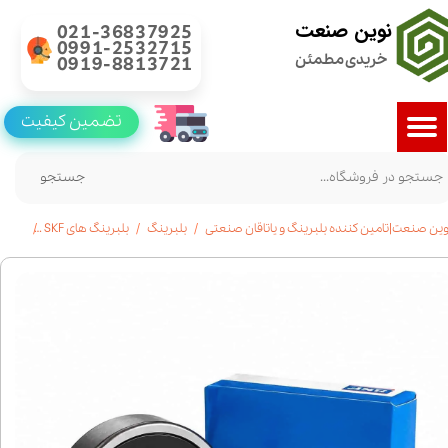
نوین صنعت
021-36837925
0991-2532715
خریدی مطمئن
0919-8813721
تضمین کیفیت
جستجو
وین صنعت|تامین کننده بلبرینگ و یاتاقان صنعتی
بلبرینگ
بلبرینگ های SKF
خرید بلبرینگ 6004 SKF شیار 