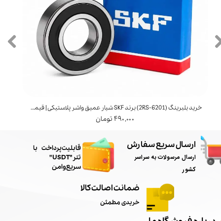
خرید بلبرینگ (6201‑2RS) برند SKF شیار عمیق واشر پلاستیکی | قیمت و مشخصات
خرید بل
۴۹۰,۰۰۰ تومان
ارسال سریع سفارش
​قابلیت پرداخت با
ارسال مرسولات به سراسر
تتر"USDT"
سریع و امن
کشور
ضمانت اصالت کالا
خریدی مطمئن