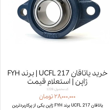
خرید یاتاقان UCFL 217 | برند FYH
ژاپن | استعلام قیمت
کد محصول: 1228
۲۸,۰۰۰,۰۰۰ تومان
یاتاقان UCFL 217 برند FYH ژاپن یکی از پرکاربردترین