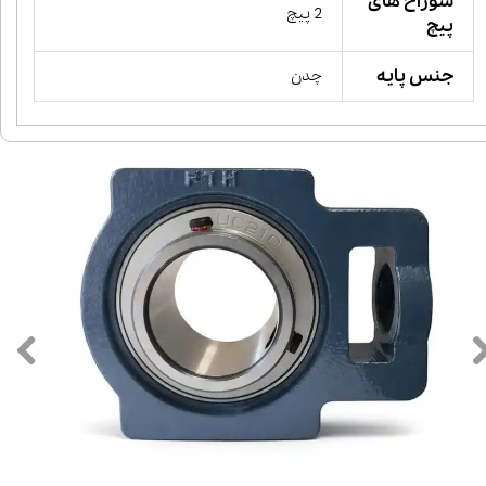
سوراخ های
2 پیچ
پیچ
جنس پایه
چدن