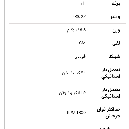
برند
FYH
واشر
2RS, 2Z
وزن
9.8 کیلوگرم
لقی
CM
شبکه
فولادی
تحمل بار
84 کیلو نیوتن
استاتيكي
تحمل بار
61.9 کیلو نیوتن
استاتیکی
حداکثر توان
1800 RPM
چرخش