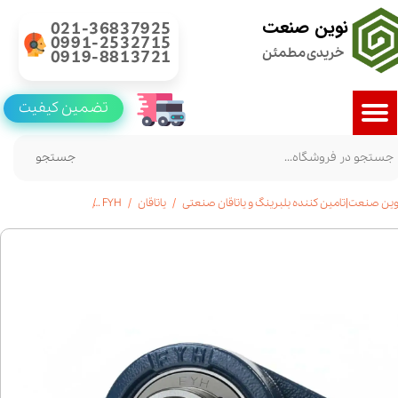
نوین صنعت
021-36837925
0991-2532715
خریدی مطمئن
0919-8813721
تضمین کیفیت
جستجو
وین صنعت|تامین کننده بلبرینگ و یاتاقان صنعتی
یاتاقان
FYH
خرید یاتاقان UCFL 217 | برند FYH ژاپن | استعلام قیمت